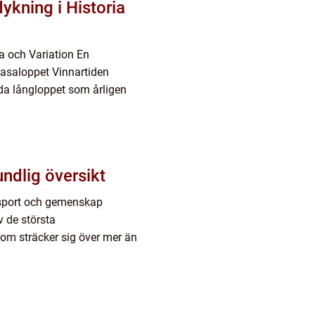
ykning i Historia
a och Variation En
Vasaloppet Vinnartiden
da långloppet som årligen
ndlig översikt
 sport och gemenskap
 de största
som sträcker sig över mer än