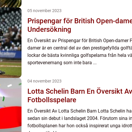
05 november 2023
Prispengar för British Open-dam
Undersökning
En Översikt av Prispengar för British Open-damer P
damer är en central del av den prestigefyllda golft
lockar de bästa kvinnliga golfspelarna från hela vä
sportevenemang som inte bara ...
04 november 2023
Lotta Schelin Barn En Översikt Av En Legendarisk
Fotbollsspelare
En Översikt Av Lotta Schelin Barn Lotta Schelin har
sedan sin debut i landslaget 2004. Förutom sina 
fotbollsplanen har hon också inspirerat unga idrott