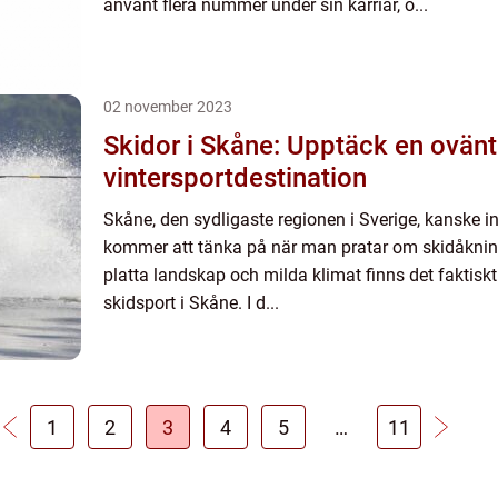
använt flera nummer under sin karriär, o...
02 november 2023
Skidor i Skåne: Upptäck en ovän
vintersportdestination
Skåne, den sydligaste regionen i Sverige, kanske in
kommer att tänka på när man pratar om skidåkning. 
platta landskap och milda klimat finns det faktiskt
skidsport i Skåne. I d...
1
2
3
4
5
…
11