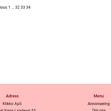
1
…
32
33
34
Adress
Menu
Annonsering
Om oss