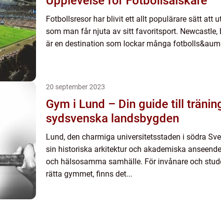
Upplevelse för Fotbollsälskare
Fotbollsresor har blivit ett allt populärare sätt att
som man får njuta av sitt favoritsport. Newcastle,
är en destination som lockar många fotbolls&aum.
20 september 2023
Gym i Lund – Din guide till tränin
sydsvenska landsbygden
Lund, den charmiga universitetsstaden i södra Sver
sin historiska arkitektur och akademiska anseende,
och hälsosamma samhälle. För invånare och stude
rätta gymmet, finns det...