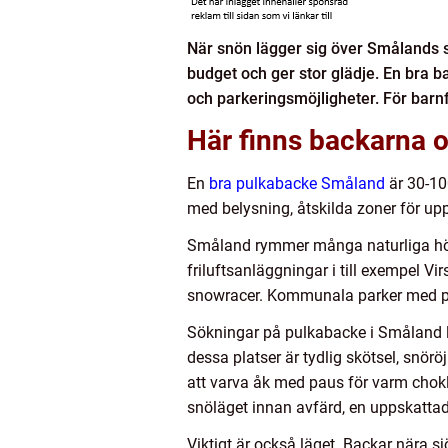
När snön lägger sig över Smålands sk
budget och ger stor glädje. En bra bac
och parkeringsmöjligheter. För barnf
Här finns backarna 
En
bra pulkabacke Småland
är 30-100
med belysning, åtskilda zoner för upp
Småland rymmer många naturliga höjde
friluftsanläggningar i till exempel V
snowracer. Kommunala parker med prep
Sökningar på pulkabacke i Småland le
dessa platser är tydlig skötsel, snörö
att varva åk med paus för varm chok
snöläget innan avfärd, en uppskattad 
Viktigt är också läget. Backar nära s