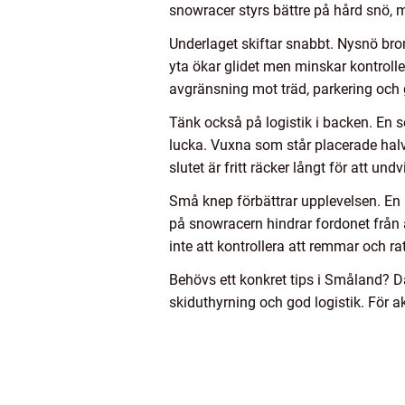
snowracer styrs bättre på hård snö, me
Underlaget skiftar snabbt. Nysnö bro
yta ökar glidet men minskar kontroll
avgränsning mot träd, parkering och
Tänk också på logistik i backen. En s
lucka. Vuxna som står placerade halvv
slutet är fritt räcker långt för att un
Små knep förbättrar upplevelsen. En l
på snowracern hindrar fordonet från 
inte att kontrollera att remmar och rat
Behövs ett konkret tips i Småland? Da
skiduthyrning och god logistik. För a