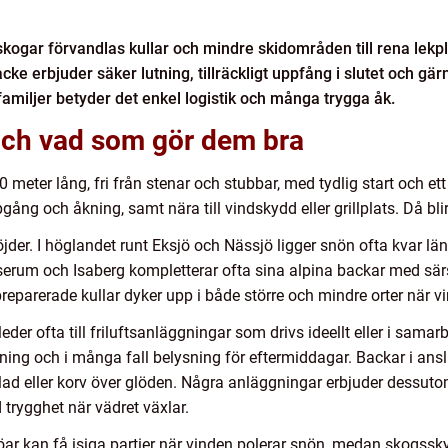
ogar förvandlas kullar och mindre skidområden till rena lekpla
ke erbjuder säker lutning, tillräckligt uppfång i slutet och gärna
amiljer betyder det enkel logistik och många trygga åk.
och vad som gör dem bra
 meter lång, fri från stenar och stubbar, med tydlig start och ett 
gång och åkning, samt nära till vindskydd eller grillplats. Då bl
r. I höglandet runt Eksjö och Nässjö ligger snön ofta kvar län
irserum och Isaberg kompletterar ofta sina alpina backar med särs
arerade kullar dyker upp i både större och mindre orter när vi
der ofta till friluftsanläggningar som drivs ideellt eller i s
jning och i många fall belysning för eftermiddagar. Backar i anslut
lad eller korv över glöden. Några anläggningar erbjuder dessu
trygghet när vädret växlar.
jöar kan få isiga partier när vinden polerar snön, medan skogss