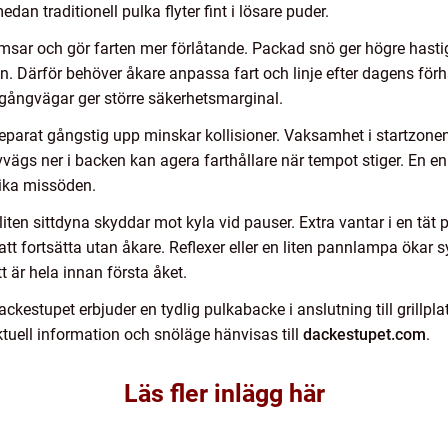
dan traditionell pulka flyter fint i lösare puder.
msar och gör farten mer förlåtande. Packad snö ger högre hastig
en. Därför behöver åkare anpassa fart och linje efter dagens för
 gångvägar ger större säkerhetsmarginal.
eparat gångstig upp minskar kollisioner. Vaksamhet i startzonen g
ägs ner i backen kan agera farthållare när tempot stiger. En enk
dvika missöden.
iten sittdyna skyddar mot kyla vid pauser. Extra vantar i en tät 
att fortsätta utan åkare. Reflexer eller en liten pannlampa ökar
t är hela innan första åket.
ckestupet erbjuder en tydlig pulkabacke i anslutning till grillp
ktuell information och snöläge hänvisas till
dackestupet.com
.
Läs fler inlägg här