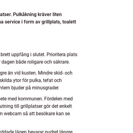
tser. Pulkåkning kräver liten
 service i form av grillplats, toalett
brett uppfång i slutet. Prioritera plats
ir dagen både roligare och säkrare.
gre än vid kusten. Mindre skid- och
kilda ytor för pulka, tefat och
ntern bjuder på minusgrader.
amarbete med kommunen. Fördelen med
ning till grillplatser gör det enkelt
tom webcam så att besökare kan se
kyddade lägen bevarar pudret längre.