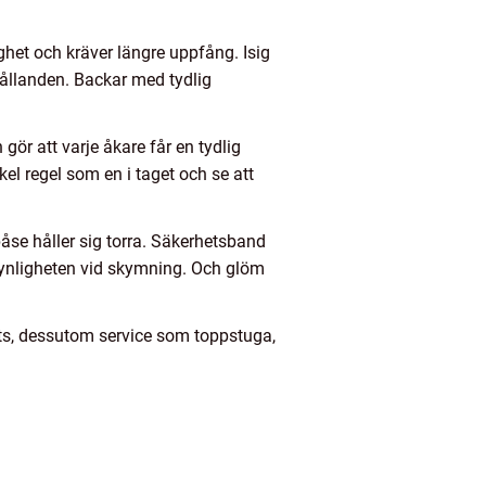
het och kräver längre uppfång. Isig
hållanden. Backar med tydlig
ör att varje åkare får en tydlig
el regel som en i taget och se att
påse håller sig torra. Säkerhetsband
 synligheten vid skymning. Och glöm
lats, dessutom service som toppstuga,