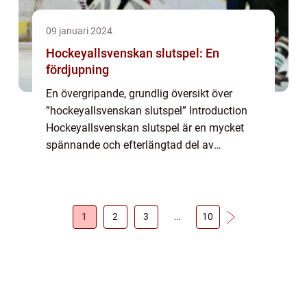
09 januari 2024
Hockeyallsvenskan slutspel: En
fördjupning
En övergripande, grundlig översikt över
”hockeyallsvenskan slutspel” Introduction
Hockeyallsvenskan slutspel är en mycket
spännande och efterlängtad del av
ishockeysäsongen i Sverige. Det är en tid då
de bästa lagen från Hockeyallsvenskan...
1
2
3
…
10