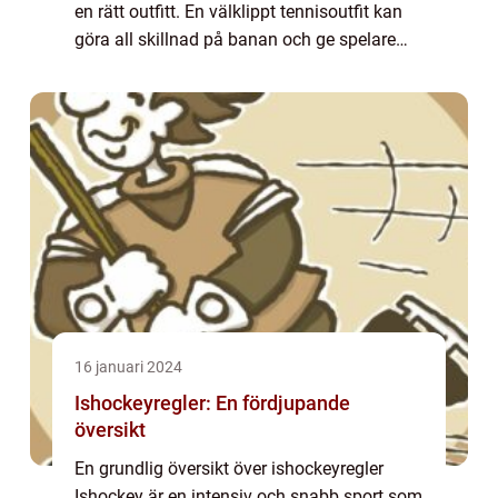
en rätt outfitt. En välklippt tennisoutfit kan
göra all skillnad på banan och ge spelare
självförtroende samtidigt som de ger en
bekväm rörelsefrihet. Denna arti...
16 januari 2024
Ishockeyregler: En fördjupande
översikt
En grundlig översikt över ishockeyregler
Ishockey är en intensiv och snabb sport som