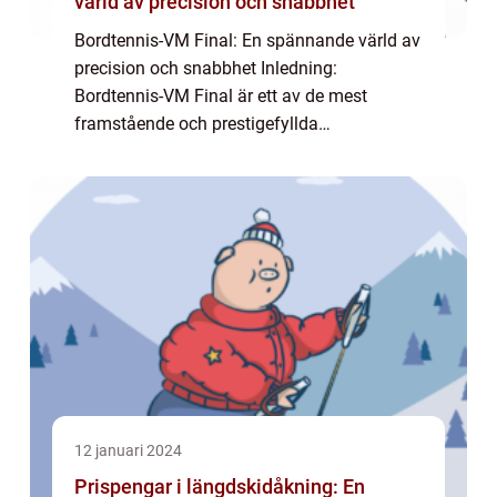
värld av precision och snabbhet
Bordtennis-VM Final: En spännande värld av
precision och snabbhet Inledning:
Bordtennis-VM Final är ett av de mest
framstående och prestigefyllda
evenemangen inom bordtennis. Årligen
samlas de bästa spelarna från hela världen
för att tävla om titeln ...
12 januari 2024
Prispengar i längdskidåkning: En