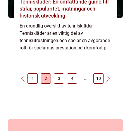
Tenniskläder: En omfattande guide till
stilar, popularitet, mätningar och
historisk utveckling
En grundlig översikt av tenniskläder
Tenniskläder är en viktig del av
tennisutrustningen och spelar en avgörande
roll för spelarnas prestation och komfort på
banan. Dessa kläder är speciellt utformade
för att ge spelarna rörelsefrihet samt
förbättrad...
1
2
3
4
…
10