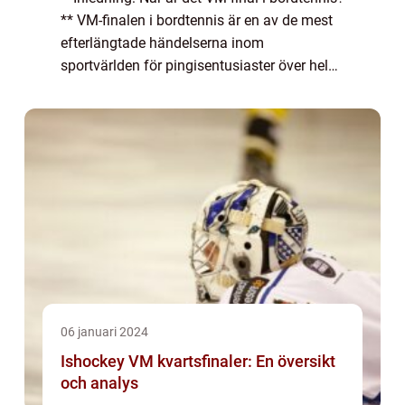
** VM-finalen i bordtennis är en av de mest
efterlängtade händelserna inom
sportvärlden för pingisentusiaster över hela
världen. Det är ett tillfälle när de bästa
spelarna möts för att tävla om den presti...
06 januari 2024
Ishockey VM kvartsfinaler: En översikt
och analys