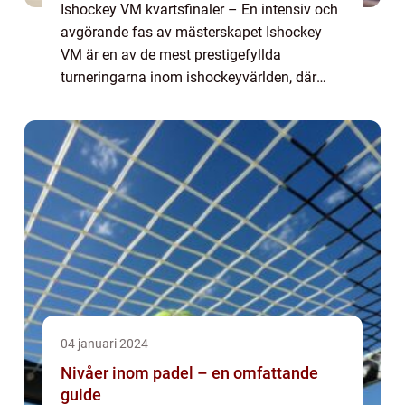
Ishockey VM kvartsfinaler – En intensiv och
avgörande fas av mästerskapet Ishockey
VM är en av de mest prestigefyllda
turneringarna inom ishockeyvärlden, där
länder från hela världen samlas för att tävla
om titeln som världsmästare. En av de me...
04 januari 2024
Nivåer inom padel – en omfattande
guide