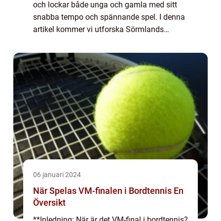
och lockar både unga och gamla med sitt
snabba tempo och spännande spel. I denna
artikel kommer vi utforska Sörmlands
innebandy och ge en omfattande
presentation av sportens olika aspekter,
inklusive dess type...
06 januari 2024
När Spelas VM-finalen i Bordtennis En
Översikt
**Inledning: När är det VM-final i bordtennis?