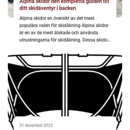
Alpina skidor den kompletta guiden till
ditt skidäventyr i backen
Alpina skidor en översikt av det mest
populära valen för skidåkning Alpina skidor
är en av de mest älskade och använda
utrustningarna för skidåkning. Dessa skidor,
som är anpassade för användning i alpin
skidåkning, ger skidåkare en kombination av
ko...
31 december 2023