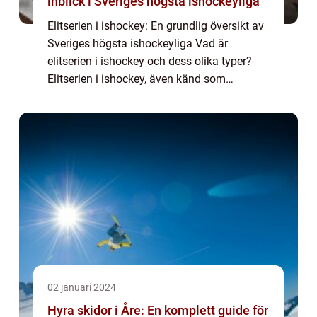
inblick i Sveriges högsta ishockeyliga
Elitserien i ishockey: En grundlig översikt av
Sveriges högsta ishockeyliga Vad är
elitserien i ishockey och dess olika typer?
Elitserien i ishockey, även känd som
Svenska hockeyligan, är Sveriges högsta
professionella ishockeyliga. Den grundades
192...
02 januari 2024
Hyra skidor i Åre: En komplett guide för