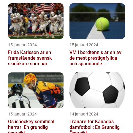
15 januari 2024
15 januari 2024
Frida Karlsson är en
VM i bordtennis är en av
framstående svensk
de mest prestigefyllda
skidåkare som har
och spännande
imponerat på världen
händelserna inom
med sin talang och pr...
sporten varje år
15 januari 2024
14 januari 2024
Os ishockey semifinal
Tränare för Kanadas
herrar: En grundlig
damfotboll: En Grundlig
översikt
Översikt