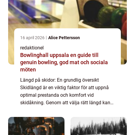
16 april 2026
Alice Pettersson
redaktionel
Bowlinghall uppsala en guide till
genuin bowling, god mat och sociala
möten
Längd på skidor: En grundlig översikt
Skidlängd är en viktig faktor för att uppnå
optimal prestanda och komfort vid
skidåkning. Genom att välja rätt längd kan
skidåkare dra nytta av ökad stabilitet,
kontroll och effektivitet i sina rörelser i
backen....