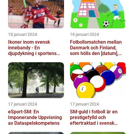
18 januari 2024
18 januari 2024
Ikoner inom svensk
Fotbollsmatchen mellan
innebandy - En
Danmark och Finland,
djupdykning i sportens
som hölls den [datum],
mest framstående
avbröts tragiskt efter en
profiler
allvarl...
17 januari 2024
17 januari 2024
eSport-SM: En
SM-guld i fotboll är en
Imponerande Uppvisning
prestigefylld och
av Dataspelskompetens
eftertraktad i svensk
fotboll