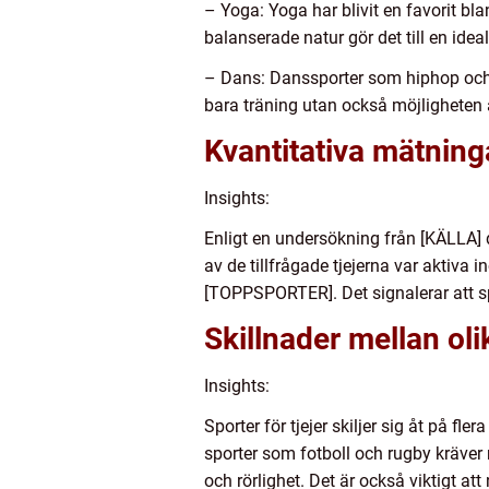
– Yoga: Yoga har blivit en favorit bl
balanserade natur gör det till en ideal
– Dans: Danssporter som hiphop och j
bara träning utan också möjligheten at
Kvantitativa mätninga
Insights:
Enligt en undersökning från [KÄLLA] de
av de tillfrågade tjejerna var aktiva 
[TOPPSPORTER]. Det signalerar att sport
Skillnader mellan olik
Insights:
Sporter för tjejer skiljer sig åt på fl
sporter som fotboll och rugby kräver
och rörlighet. Det är också viktigt a