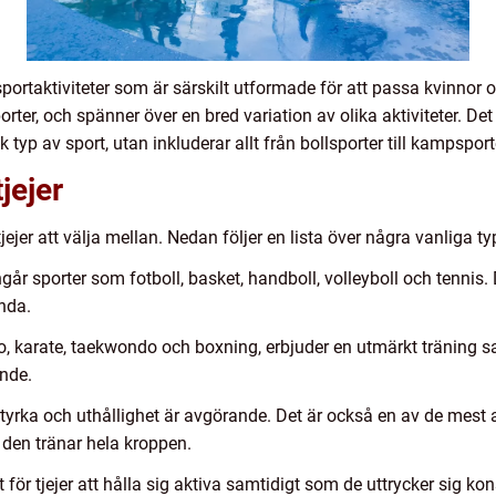
 sportaktiviteter som är särskilt utformade för att passa kvinnor
ter, och spänner över en bred variation av olika aktiviteter. Det ä
fik typ av sport, utan inkluderar allt från bollsporter till kampspor
jejer
ejer att välja mellan. Nedan följer en lista över några vanliga type
ngår sporter som fotboll, basket, handboll, volleyboll och tennis.
nda.
, karate, taekwondo och boxning, erbjuder en utmärkt träning s
ende.
tyrka och uthållighet är avgörande. Det är också en av de mest a
den tränar hela kroppen.
för tjejer att hålla sig aktiva samtidigt som de uttrycker sig kons