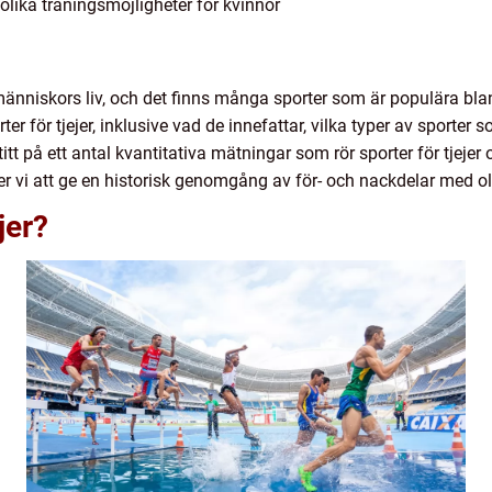
a olika träningsmöjligheter för kvinnor
v människors liv, och det finns många sporter som är populära blan
ter för tjejer, inklusive vad de innefattar, vilka typer av sporter
tt på ett antal kvantitativa mätningar som rör sporter för tjejer o
r vi att ge en historisk genomgång av för- och nackdelar med olik
jer?