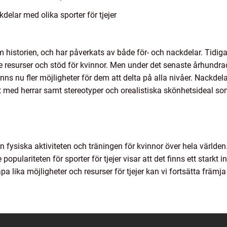
elar med olika sporter för tjejer
om historien, och har påverkats av både för- och nackdelar. Tidig
resurser och stöd för kvinnor. Men under det senaste århundradet
ns nu fler möjligheter för dem att delta på alla nivåer. Nackdela
rt med herrar samt stereotyper och orealistiska skönhetsideal s
 den fysiska aktiviteten och träningen för kvinnor över hela världe
pulariteten för sporter för tjejer visar att det finns ett starkt i
pa lika möjligheter och resurser för tjejer kan vi fortsätta främj