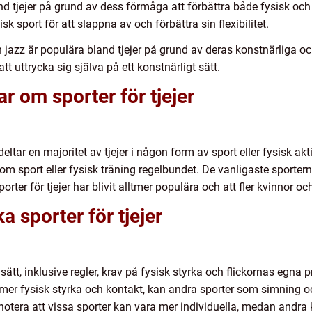
and tjejer på grund av dess förmåga att förbättra både fysisk o
isk sport för att slappna av och förbättra sin flexibilitet.
azz är populära bland tjejer på grund av deras konstnärliga och 
t uttrycka sig själva på ett konstnärligt sätt.
r om sporter för tjejer
ltar en majoritet av tjejer i någon form av sport eller fysisk ak
inom sport eller fysisk träning regelbundet. De vanligaste sporte
er för tjejer har blivit alltmer populära och att fler kvinnor och 
a sporter för tjejer
era sätt, inklusive regler, krav på fysisk styrka och flickornas egn
 mer fysisk styrka och kontakt, kan andra sporter som simning 
tt notera att vissa sporter kan vara mer individuella, medan andr