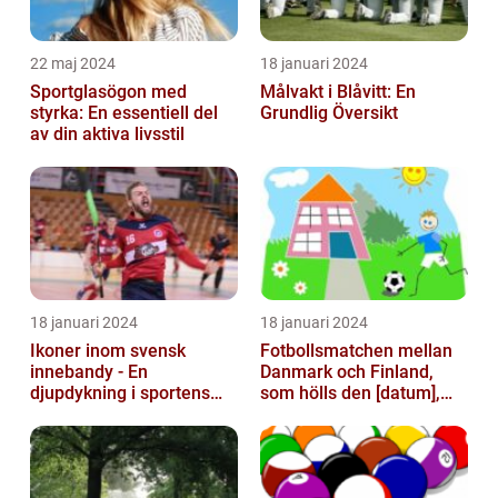
22 maj 2024
18 januari 2024
Sportglasögon med
Målvakt i Blåvitt: En
styrka: En essentiell del
Grundlig Översikt
av din aktiva livsstil
18 januari 2024
18 januari 2024
Ikoner inom svensk
Fotbollsmatchen mellan
innebandy - En
Danmark och Finland,
djupdykning i sportens
som hölls den [datum],
mest framstående
avbröts tragiskt efter en
profiler
allvarl...