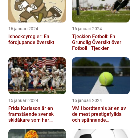
16 januari 2024
16 januari 2024
Ishockeyregler: En
Tjeckien Fotboll: En
fördjupande översikt
Grundlig Översikt över
Fotboll i Tjeckien
15 januari 2024
15 januari 2024
Frida Karlsson är en
VM i bordtennis är en av
framstående svensk
de mest prestigefyllda
skidåkare som har
och spännande
imponerat på världen
händelserna inom
med sin talang och pr...
sporten varje år