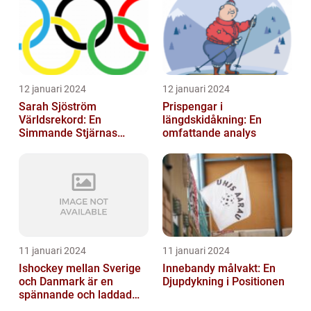
12 januari 2024
12 januari 2024
Sarah Sjöström
Prispengar i
Världsrekord: En
längdskidåkning: En
Simmande Stjärnas
omfattande analys
Triumf
11 januari 2024
11 januari 2024
Ishockey mellan Sverige
Innebandy målvakt: En
och Danmark är en
Djupdykning i Positionen
spännande och laddad
idrott som har en lång