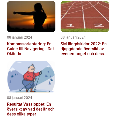
mittfältarna...
08 januari 2024
08 januari 2024
Kompassorientering: En
SM längdskidor 2022: En
Guide till Navigering i Det
djupgående översikt av
Okända
evenemanget och dess
betydelse för
längdskidåkning...
08 januari 2024
Resultat Vasaloppet: En
översikt av vad det är och
dess olika typer