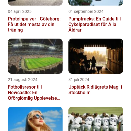
04 april 2025
01 september 2024
Proteinpulver i Göteborg:
Pumptracks: En Guide till
Få ut det mesta av din
Cykelparadiset för Alla
träning
Åldrar
21 augusti 2024
31 juli 2024
Fotbollsresor till
Upptäck Ridlägrets Magi i
Newcastle: En
Stockholm
Oförglömlig Upplevelse
för Fotbollsälskare