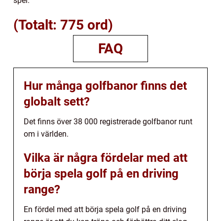
spel.
(Totalt: 775 ord)
FAQ
Hur många golfbanor finns det
globalt sett?
Det finns över 38 000 registrerade golfbanor runt
om i världen.
Vilka är några fördelar med att
börja spela golf på en driving
range?
En fördel med att börja spela golf på en driving