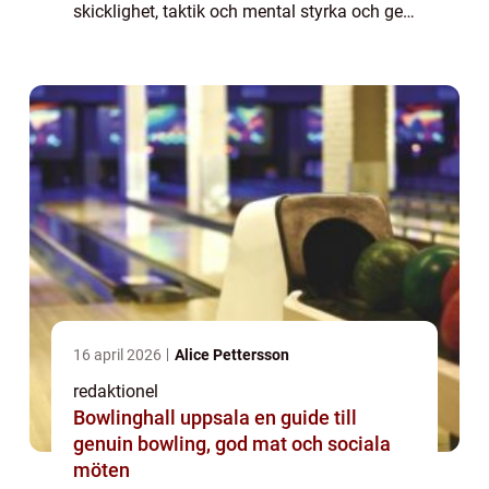
skicklighet, taktik och mental styrka och ger
möjlighet till fysisk aktivitet utomhus. I
denna artikel kommer vi att ge e...
16 april 2026
Alice Pettersson
redaktionel
Bowlinghall uppsala en guide till
genuin bowling, god mat och sociala
möten