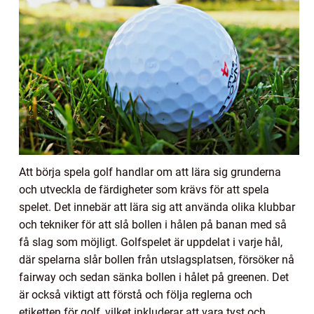
Att börja spela golf handlar om att lära sig grunderna
och utveckla de färdigheter som krävs för att spela
spelet. Det innebär att lära sig att använda olika klubbar
och tekniker för att slå bollen i hålen på banan med så
få slag som möjligt. Golfspelet är uppdelat i varje hål,
där spelarna slår bollen från utslagsplatsen, försöker nå
fairway och sedan sänka bollen i hålet på greenen. Det
är också viktigt att förstå och följa reglerna och
etiketten för golf, vilket inkluderar att vara tyst och