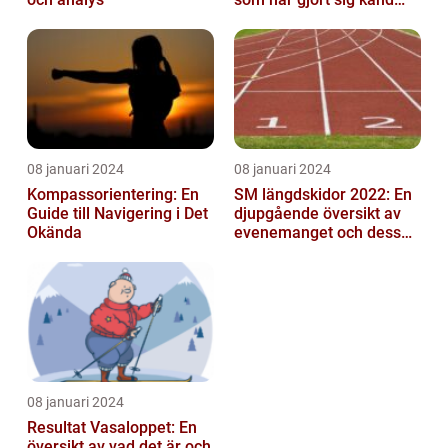
som en av de bästa
mittfältarna...
08 januari 2024
08 januari 2024
Kompassorientering: En
SM längdskidor 2022: En
Guide till Navigering i Det
djupgående översikt av
Okända
evenemanget och dess
betydelse för
längdskidåkning...
08 januari 2024
Resultat Vasaloppet: En
översikt av vad det är och