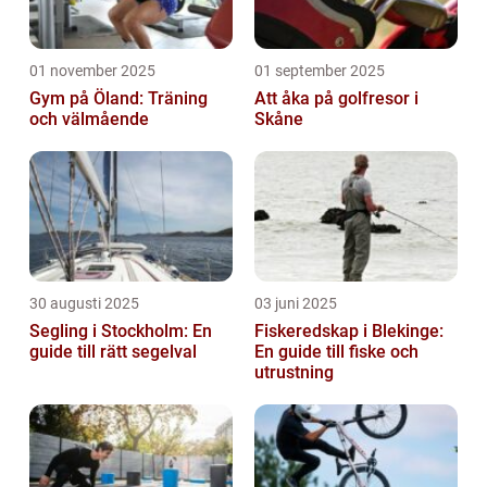
01 november 2025
01 september 2025
Gym på Öland: Träning
Att åka på golfresor i
och välmående
Skåne
30 augusti 2025
03 juni 2025
Segling i Stockholm: En
Fiskeredskap i Blekinge:
guide till rätt segelval
En guide till fiske och
utrustning