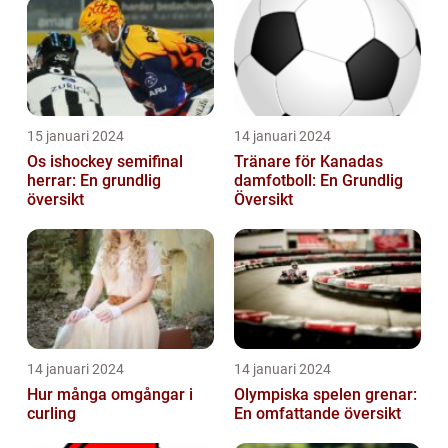
med sin talang och pr...
sporten varje år
15 januari 2024
14 januari 2024
Os ishockey semifinal
Tränare för Kanadas
herrar: En grundlig
damfotboll: En Grundlig
översikt
Översikt
14 januari 2024
14 januari 2024
Hur många omgångar i
Olympiska spelen grenar:
curling
En omfattande översikt