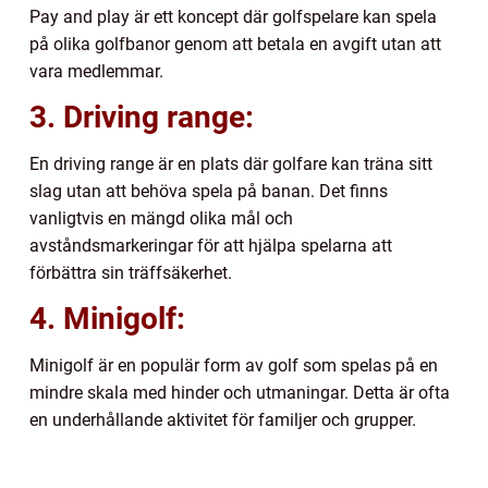
Pay and play är ett koncept där golfspelare kan spela
på olika golfbanor genom att betala en avgift utan att
vara medlemmar.
3. Driving range:
En driving range är en plats där golfare kan träna sitt
slag utan att behöva spela på banan. Det finns
vanligtvis en mängd olika mål och
avståndsmarkeringar för att hjälpa spelarna att
förbättra sin träffsäkerhet.
4. Minigolf:
Minigolf är en populär form av golf som spelas på en
mindre skala med hinder och utmaningar. Detta är ofta
en underhållande aktivitet för familjer och grupper.