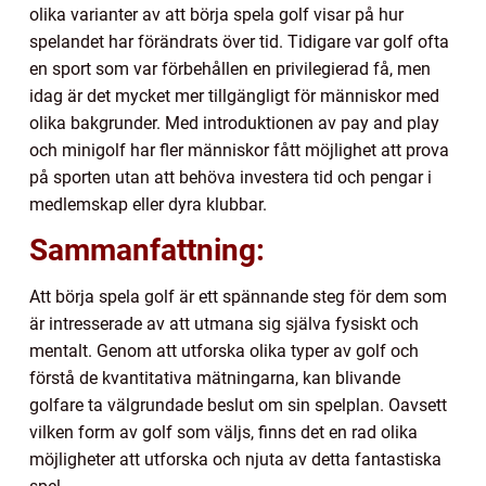
olika varianter av att börja spela golf visar på hur
spelandet har förändrats över tid. Tidigare var golf ofta
en sport som var förbehållen en privilegierad få, men
idag är det mycket mer tillgängligt för människor med
olika bakgrunder. Med introduktionen av pay and play
och minigolf har fler människor fått möjlighet att prova
på sporten utan att behöva investera tid och pengar i
medlemskap eller dyra klubbar.
Sammanfattning:
Att börja spela golf är ett spännande steg för dem som
är intresserade av att utmana sig själva fysiskt och
mentalt. Genom att utforska olika typer av golf och
förstå de kvantitativa mätningarna, kan blivande
golfare ta välgrundade beslut om sin spelplan. Oavsett
vilken form av golf som väljs, finns det en rad olika
möjligheter att utforska och njuta av detta fantastiska