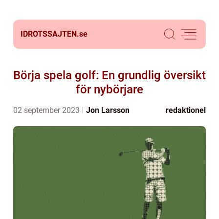
IDROTSSAJTEN.
se
Börja spela golf: En grundlig översikt
för nybörjare
02 september 2023
Jon Larsson
redaktionel