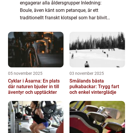
engagerar alla åldersgrupper Inledning:
Boule, även känt som petanque, är ett
traditionellt franskt klotspel som har blivit
populärt över hela världen. Det är ett
sällskapsspel som spelas utomhus och kan
nju...
05 november 2025
03 november 2025
Cyklar i Åsarna: En plats
Smålands bästa
där naturen bjuder in till
pulkabackar: Trygg fart
äventyr och upptäckter
och enkel vinterglädje