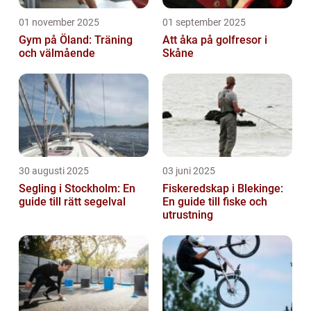
01 november 2025
01 september 2025
Gym på Öland: Träning
Att åka på golfresor i
och välmående
Skåne
30 augusti 2025
03 juni 2025
Segling i Stockholm: En
Fiskeredskap i Blekinge:
guide till rätt segelval
En guide till fiske och
utrustning