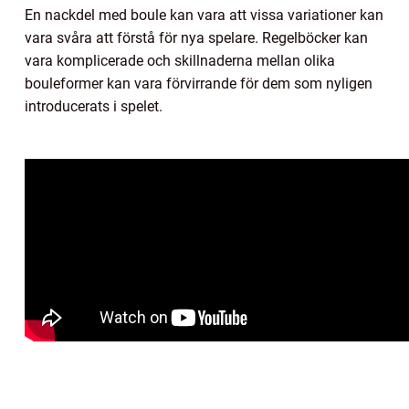
En nackdel med boule kan vara att vissa variationer kan
vara svåra att förstå för nya spelare. Regelböcker kan
vara komplicerade och skillnaderna mellan olika
bouleformer kan vara förvirrande för dem som nyligen
introducerats i spelet.