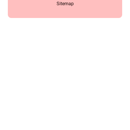
Sitemap