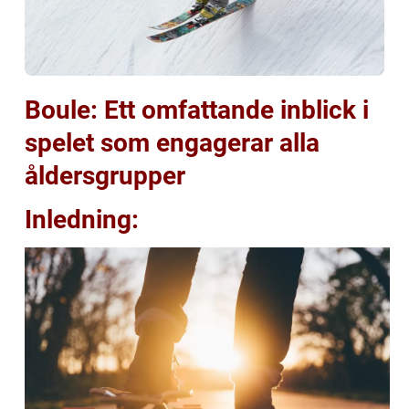
Boule: Ett omfattande inblick i
spelet som engagerar alla
åldersgrupper
Inledning: