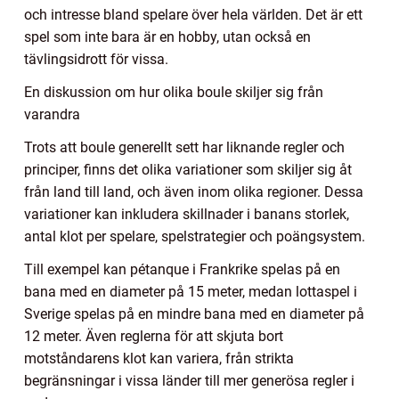
och intresse bland spelare över hela världen. Det är ett
spel som inte bara är en hobby, utan också en
tävlingsidrott för vissa.
En diskussion om hur olika boule skiljer sig från
varandra
Trots att boule generellt sett har liknande regler och
principer, finns det olika variationer som skiljer sig åt
från land till land, och även inom olika regioner. Dessa
variationer kan inkludera skillnader i banans storlek,
antal klot per spelare, spelstrategier och poängsystem.
Till exempel kan pétanque i Frankrike spelas på en
bana med en diameter på 15 meter, medan lottaspel i
Sverige spelas på en mindre bana med en diameter på
12 meter. Även reglerna för att skjuta bort
motståndarens klot kan variera, från strikta
begränsningar i vissa länder till mer generösa regler i