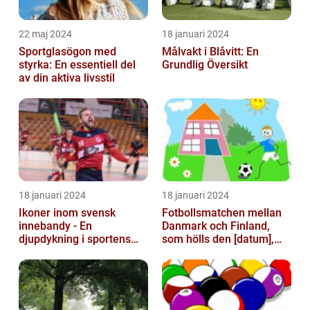
22 maj 2024
18 januari 2024
Sportglasögon med
Målvakt i Blåvitt: En
styrka: En essentiell del
Grundlig Översikt
av din aktiva livsstil
18 januari 2024
18 januari 2024
Ikoner inom svensk
Fotbollsmatchen mellan
innebandy - En
Danmark och Finland,
djupdykning i sportens
som hölls den [datum],
mest framstående
avbröts tragiskt efter en
profiler
allvarl...