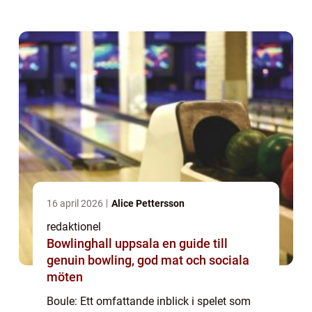
populärt över hela världen. Det är ett
sällskapsspel som spelas utomhus och kan
nju...
16 april 2026
Alice Pettersson
redaktionel
Bowlinghall uppsala en guide till
genuin bowling, god mat och sociala
möten
Boule: Ett omfattande inblick i spelet som