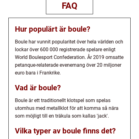
FAQ
Hur populärt är boule?
Boule har vunnit popularitet över hela världen och
lockar över 600 000 registrerade spelare enligt
World Boulesport Confederation. År 2019 omsatte
petanque-relaterade evenemang över 20 miljoner
euro bara i Frankrike.
Vad är boule?
Boule är ett traditionellt klotspel som spelas
utomhus med metallklot för att komma så nära
som möjligt till en träkula som kallas 'jack'.
Vilka typer av boule finns det?