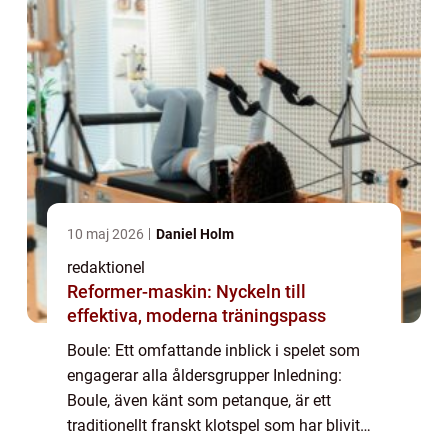
10 maj 2026
Daniel Holm
redaktionel
Reformer-maskin: Nyckeln till
effektiva, moderna träningspass
Boule: Ett omfattande inblick i spelet som
engagerar alla åldersgrupper Inledning:
Boule, även känt som petanque, är ett
traditionellt franskt klotspel som har blivit