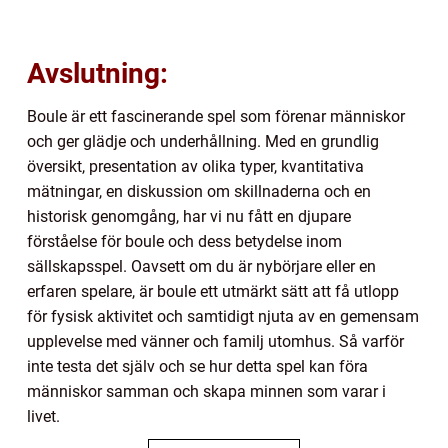
Avslutning:
Boule är ett fascinerande spel som förenar människor
och ger glädje och underhållning. Med en grundlig
översikt, presentation av olika typer, kvantitativa
mätningar, en diskussion om skillnaderna och en
historisk genomgång, har vi nu fått en djupare
förståelse för boule och dess betydelse inom
sällskapsspel. Oavsett om du är nybörjare eller en
erfaren spelare, är boule ett utmärkt sätt att få utlopp
för fysisk aktivitet och samtidigt njuta av en gemensam
upplevelse med vänner och familj utomhus. Så varför
inte testa det själv och se hur detta spel kan föra
människor samman och skapa minnen som varar i
livet.