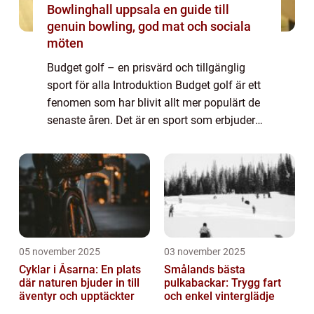
Bowlinghall uppsala en guide till
genuin bowling, god mat och sociala
möten
Budget golf – en prisvärd och tillgänglig
sport för alla Introduktion Budget golf är ett
fenomen som har blivit allt mer populärt de
senaste åren. Det är en sport som erbjuder
en prisvärd och tillgänglig möjlighet att
utöva golf för alla, oavse...
05 november 2025
03 november 2025
Cyklar i Åsarna: En plats
Smålands bästa
där naturen bjuder in till
pulkabackar: Trygg fart
äventyr och upptäckter
och enkel vinterglädje