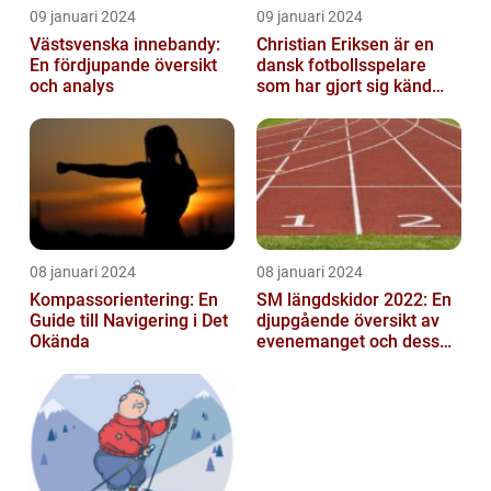
09 januari 2024
09 januari 2024
Västsvenska innebandy:
Christian Eriksen är en
En fördjupande översikt
dansk fotbollsspelare
och analys
som har gjort sig känd
som en av de bästa
mittfältarna...
08 januari 2024
08 januari 2024
Kompassorientering: En
SM längdskidor 2022: En
Guide till Navigering i Det
djupgående översikt av
Okända
evenemanget och dess
betydelse för
längdskidåkning...