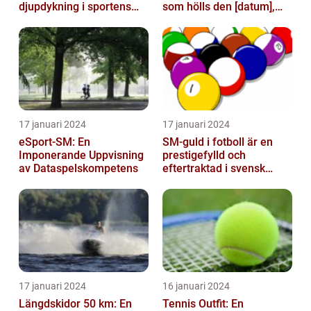
djupdykning i sportens
som hölls den [datum],
mest framstående
avbröts tragiskt efter en
profiler
allvarl...
17 januari 2024
17 januari 2024
eSport-SM: En
SM-guld i fotboll är en
Imponerande Uppvisning
prestigefylld och
av Dataspelskompetens
eftertraktad i svensk
fotboll
17 januari 2024
16 januari 2024
Längdskidor 50 km: En
Tennis Outfit: En