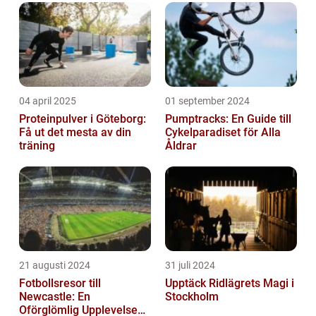
04 april 2025
01 september 2024
Proteinpulver i Göteborg:
Pumptracks: En Guide till
Få ut det mesta av din
Cykelparadiset för Alla
träning
Åldrar
21 augusti 2024
31 juli 2024
Fotbollsresor till
Upptäck Ridlägrets Magi i
Newcastle: En
Stockholm
Oförglömlig Upplevelse