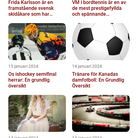
Frida Karlsson är en
VM i bordtennis är en av
framstående svensk
de mest prestigefyllda
skidåkare som har
och spännande
imponerat på världen
händelserna inom
med sin talang och pr...
sporten varje år
15 januari 2024
14 januari 2024
Os ishockey semifinal
Tränare för Kanadas
herrar: En grundlig
damfotboll: En Grundlig
översikt
Översikt
14 januari 2024
14 januari 2024