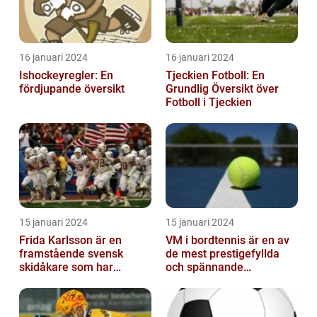
16 januari 2024
16 januari 2024
Ishockeyregler: En
Tjeckien Fotboll: En
fördjupande översikt
Grundlig Översikt över
Fotboll i Tjeckien
15 januari 2024
15 januari 2024
Frida Karlsson är en
VM i bordtennis är en av
framstående svensk
de mest prestigefyllda
skidåkare som har
och spännande
imponerat på världen
händelserna inom
med sin talang och pr...
sporten varje år