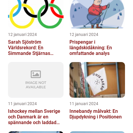
12 januari 2024
12 januari 2024
Sarah Sjöström
Prispengar i
Världsrekord: En
längdskidåkning: En
Simmande Stjärnas
omfattande analys
Triumf
11 januari 2024
11 januari 2024
Ishockey mellan Sverige
Innebandy målvakt: En
och Danmark är en
Djupdykning i Positionen
spännande och laddad
idrott som har en lång