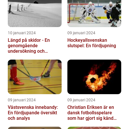
10 januari 2024
09 januari 2024
Längd på skidor - En
Hockeyallsvenskan
genomgående
slutspel: En fördjupning
undersökning och
historisk genomgång
09 januari 2024
09 januari 2024
Västsvenska innebandy:
Christian Eriksen är en
En fördjupande översikt
dansk fotbollsspelare
och analys
som har gjort sig känd
som en av de bästa