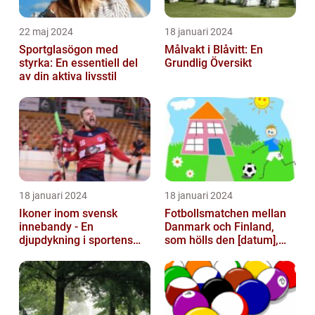
22 maj 2024
18 januari 2024
Sportglasögon med
Målvakt i Blåvitt: En
styrka: En essentiell del
Grundlig Översikt
av din aktiva livsstil
18 januari 2024
18 januari 2024
Ikoner inom svensk
Fotbollsmatchen mellan
innebandy - En
Danmark och Finland,
djupdykning i sportens
som hölls den [datum],
mest framstående
avbröts tragiskt efter en
profiler
allvarl...