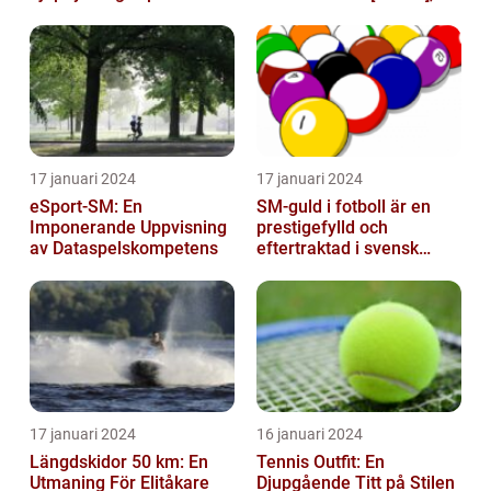
mest framstående
avbröts tragiskt efter en
profiler
allvarl...
17 januari 2024
17 januari 2024
eSport-SM: En
SM-guld i fotboll är en
Imponerande Uppvisning
prestigefylld och
av Dataspelskompetens
eftertraktad i svensk
fotboll
17 januari 2024
16 januari 2024
Längdskidor 50 km: En
Tennis Outfit: En
Utmaning För Elitåkare
Djupgående Titt på Stilen