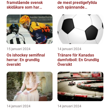
framstående svensk
de mest prestigefyllda
skidåkare som har
och spännande
imponerat på världen
händelserna inom
med sin talang och pr...
sporten varje år
15 januari 2024
14 januari 2024
Os ishockey semifinal
Tränare för Kanadas
herrar: En grundlig
damfotboll: En Grundlig
översikt
Översikt
14 januari 2024
14 januari 2024