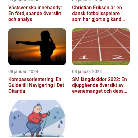
Västsvenska innebandy:
Christian Eriksen är en
En fördjupande översikt
dansk fotbollsspelare
och analys
som har gjort sig känd
som en av de bästa
mittfältarna...
08 januari 2024
08 januari 2024
Kompassorientering: En
SM längdskidor 2022: En
Guide till Navigering i Det
djupgående översikt av
Okända
evenemanget och dess
betydelse för
längdskidåkning...