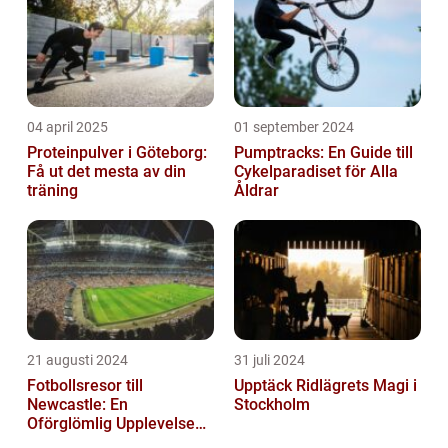
04 april 2025
01 september 2024
Proteinpulver i Göteborg:
Pumptracks: En Guide till
Få ut det mesta av din
Cykelparadiset för Alla
träning
Åldrar
21 augusti 2024
31 juli 2024
Fotbollsresor till
Upptäck Ridlägrets Magi i
Newcastle: En
Stockholm
Oförglömlig Upplevelse
för Fotbollsälskare