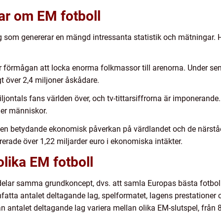
ar om EM fotboll
ng som genererar en mängd intressanta statistik och mätningar. 
r förmågan att locka enorma folkmassor till arenorna. Under se
över 2,4 miljoner åskådare.
miljontals fans världen över, och tv-tittarsiffrorna är imponeran
ner människor.
 en betydande ekonomisk påverkan på värdlandet och de närståe
erade över 1,22 miljarder euro i ekonomiska intäkter.
olika EM fotboll
 delar samma grundkoncept, dvs. att samla Europas bästa fotbolls
atta antalet deltagande lag, spelformatet, lagens prestationer o
n antalet deltagande lag variera mellan olika EM-slutspel, från 8 l