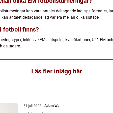
llan olika EM fotbollsturneringar?
llsturneringar kan vara antalet deltagande lag, spelformatet, l
l kan antalet deltagande lag variera mellan olika slutspel.
 fotboll finns?
rneringstyper, inklusive EM-slutspelet, kvalifikationer, U21-EM oc
ch deltagare.
Läs fler inlägg här
31 juli 2026
Adam Wallin