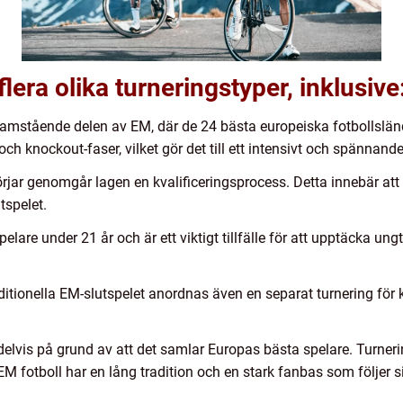
flera olika turneringstyper, inklusive
ramstående delen av EM, där de 24 bästa europeiska fotbollslände
 och knockout-faser, vilket gör det till ett intensivt och spänna
börjar genomgår lagen en kvalificeringsprocess. Detta innebär att
utspelet.
pelare under 21 år och är ett viktigt tillfälle för att upptäcka un
ditionella EM-slutspelet anordnas även en separat turnering för k
 delvis på grund av att det samlar Europas bästa spelare. Turner
 EM fotboll har en lång tradition och en stark fanbas som följer 