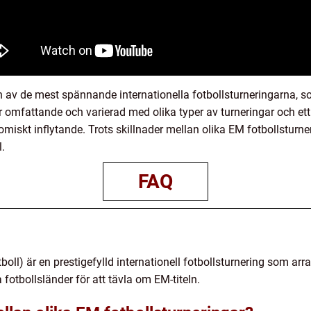
av de mest spännande internationella fotbollsturneringarna, s
är omfattande och varierad med olika typer av turneringar och ett 
iskt inflytande. Trots skillnader mellan olika EM fotbollsturneri
.
FAQ
oll) är en prestigefylld internationell fotbollsturnering som arr
otbollsländer för att tävla om EM-titeln.