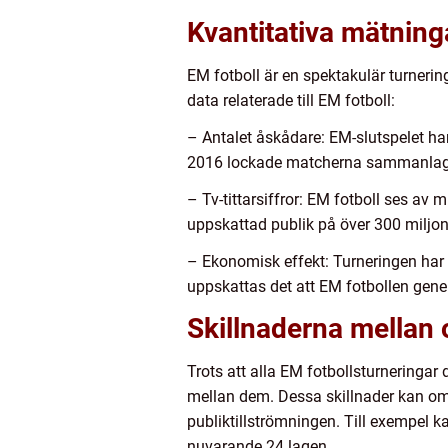
Kvantitativa mätning
EM fotboll är en spektakulär turneri
data relaterade till EM fotboll:
– Antalet åskådare: EM-slutspelet ha
2016 lockade matcherna sammanlagt 
– Tv-tittarsiffror: EM fotboll ses av 
uppskattad publik på över 300 miljo
– Ekonomisk effekt: Turneringen har
uppskattas det att EM fotbollen gener
Skillnaderna mellan 
Trots att alla EM fotbollsturneringar
mellan dem. Dessa skillnader kan omf
publiktillströmningen. Till exempel ka
nuvarande 24 lagen.