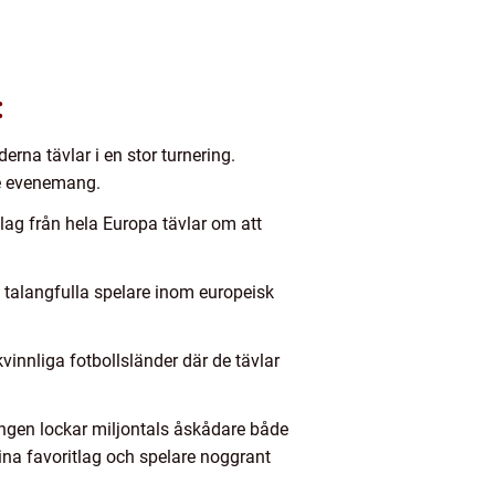
:
rna tävlar i en stor turnering.
nde evenemang.
 lag från hela Europa tävlar om att
gt talangfulla spelare inom europeisk
vinnliga fotbollsländer där de tävlar
ingen lockar miljontals åskådare både
sina favoritlag och spelare noggrant