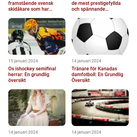
framstående svensk
de mest prestigefyllda
skidåkare som har
och spännande
imponerat på världen
händelserna inom
med sin talang och pr...
sporten varje år
15 januari 2024
14 januari 2024
Os ishockey semifinal
Tränare för Kanadas
herrar: En grundlig
damfotboll: En Grundlig
översikt
Översikt
14 januari 2024
14 januari 2024