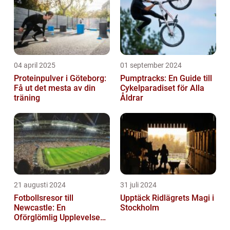
04 april 2025
01 september 2024
Proteinpulver i Göteborg:
Pumptracks: En Guide till
Få ut det mesta av din
Cykelparadiset för Alla
träning
Åldrar
21 augusti 2024
31 juli 2024
Fotbollsresor till
Upptäck Ridlägrets Magi i
Newcastle: En
Stockholm
Oförglömlig Upplevelse
för Fotbollsälskare