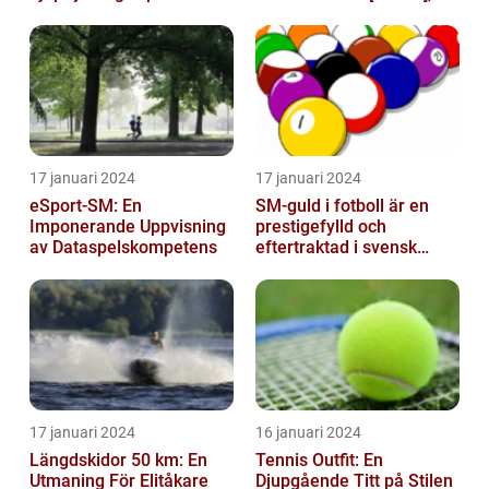
mest framstående
avbröts tragiskt efter en
profiler
allvarl...
17 januari 2024
17 januari 2024
eSport-SM: En
SM-guld i fotboll är en
Imponerande Uppvisning
prestigefylld och
av Dataspelskompetens
eftertraktad i svensk
fotboll
17 januari 2024
16 januari 2024
Längdskidor 50 km: En
Tennis Outfit: En
Utmaning För Elitåkare
Djupgående Titt på Stilen