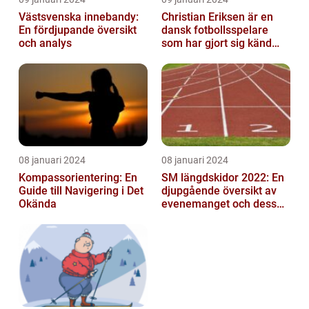
Västsvenska innebandy:
Christian Eriksen är en
En fördjupande översikt
dansk fotbollsspelare
och analys
som har gjort sig känd
som en av de bästa
mittfältarna...
08 januari 2024
08 januari 2024
Kompassorientering: En
SM längdskidor 2022: En
Guide till Navigering i Det
djupgående översikt av
Okända
evenemanget och dess
betydelse för
längdskidåkning...