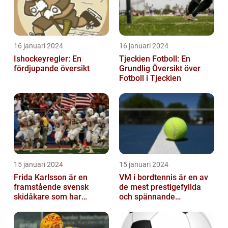
16 januari 2024
16 januari 2024
Ishockeyregler: En
Tjeckien Fotboll: En
fördjupande översikt
Grundlig Översikt över
Fotboll i Tjeckien
15 januari 2024
15 januari 2024
Frida Karlsson är en
VM i bordtennis är en av
framstående svensk
de mest prestigefyllda
skidåkare som har
och spännande
imponerat på världen
händelserna inom
med sin talang och pr...
sporten varje år