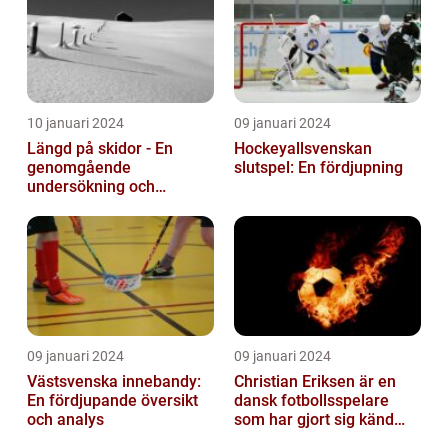
10 januari 2024
09 januari 2024
Längd på skidor - En
Hockeyallsvenskan
genomgående
slutspel: En fördjupning
undersökning och
historisk genomgång
09 januari 2024
09 januari 2024
Västsvenska innebandy:
Christian Eriksen är en
En fördjupande översikt
dansk fotbollsspelare
och analys
som har gjort sig känd
som en av de bästa