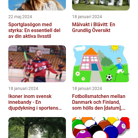
22 maj 2024
18 januari 2024
Sportglasögon med
Målvakt i Blåvitt: En
styrka: En essentiell del
Grundlig Översikt
av din aktiva livsstil
18 januari 2024
18 januari 2024
Ikoner inom svensk
Fotbollsmatchen mellan
innebandy - En
Danmark och Finland,
djupdykning i sportens
som hölls den [datum],
mest framstående
avbröts tragiskt efter en
profiler
allvarl...