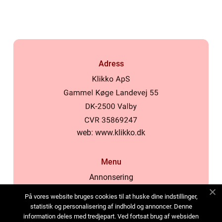
Adress
web:
www.klikko.dk
Menu
Annonsering
Om oss
På vores website bruges cookies til at huske dine indstillinger,
Cookies
statistik og personalisering af indhold og annoncer. Denne
information deles med tredjepart. Ved fortsat brug af websiden
Kontakta oss