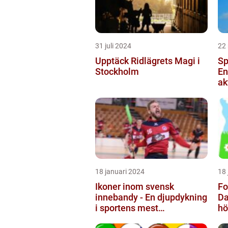
31 juli 2024
22
Upptäck Ridlägrets Magi i
Sp
Stockholm
En
ak
18 januari 2024
18 
Ikoner inom svensk
Fo
innebandy - En djupdykning
Da
i sportens mest
hö
framstående profiler
tr