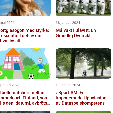
 maj 2024
18 januari 2024
ortglasögon med styrka:
Målvakt i Blåvitt: En
 essentiell del av din
Grundlig Översikt
tiva livsstil
januari 2024
17 januari 2024
tbollsmatchen mellan
eSport-SM: En
nmark och Finland, som
Imponerande Uppvisning
lls den [datum], avbröts
av Dataspelskompetens
agiskt efter en allvarl...