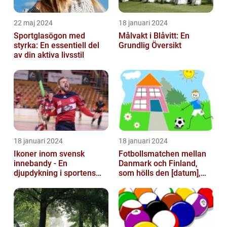
22 maj 2024
18 januari 2024
Sportglasögon med
Målvakt i Blåvitt: En
styrka: En essentiell del
Grundlig Översikt
av din aktiva livsstil
18 januari 2024
18 januari 2024
Ikoner inom svensk
Fotbollsmatchen mellan
innebandy - En
Danmark och Finland,
djupdykning i sportens
som hölls den [datum],
mest framstående
avbröts tragiskt efter en
profiler
allvarl...