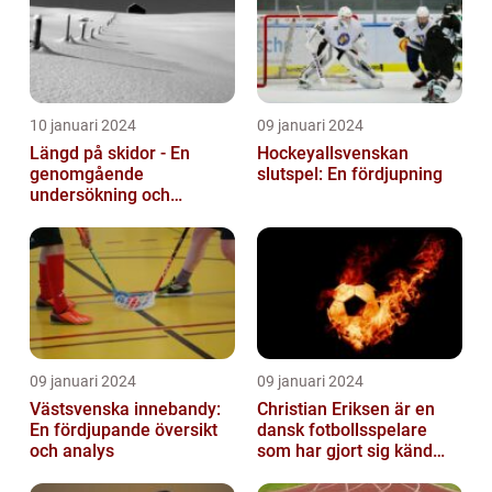
10 januari 2024
09 januari 2024
Längd på skidor - En
Hockeyallsvenskan
genomgående
slutspel: En fördjupning
undersökning och
historisk genomgång
09 januari 2024
09 januari 2024
Västsvenska innebandy:
Christian Eriksen är en
En fördjupande översikt
dansk fotbollsspelare
och analys
som har gjort sig känd
som en av de bästa