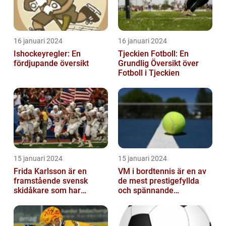
16 januari 2024
16 januari 2024
Ishockeyregler: En
Tjeckien Fotboll: En
fördjupande översikt
Grundlig Översikt över
Fotboll i Tjeckien
15 januari 2024
15 januari 2024
Frida Karlsson är en
VM i bordtennis är en av
framstående svensk
de mest prestigefyllda
skidåkare som har
och spännande
imponerat på världen
händelserna inom
med sin talang och pr...
sporten varje år