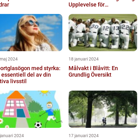
drar
Upplevelse för
Fotbollsälskare
 maj 2024
18 januari 2024
ortglasögon med styrka:
Målvakt i Blåvitt: En
 essentiell del av din
Grundlig Översikt
tiva livsstil
januari 2024
17 januari 2024