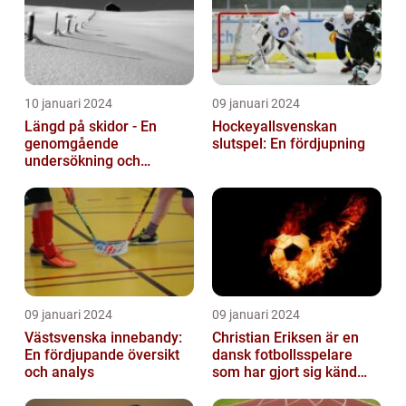
10 januari 2024
09 januari 2024
Längd på skidor - En
Hockeyallsvenskan
genomgående
slutspel: En fördjupning
undersökning och
historisk genomgång
09 januari 2024
09 januari 2024
Västsvenska innebandy:
Christian Eriksen är en
En fördjupande översikt
dansk fotbollsspelare
och analys
som har gjort sig känd
som en av de bästa