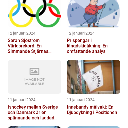
12 januari 2024
12 januari 2024
Sarah Sjöström
Prispengar i
Världsrekord: En
längdskidåkning: En
Simmande Stjärnas
omfattande analys
Triumf
11 januari 2024
11 januari 2024
Ishockey mellan Sverige
Innebandy målvakt: En
och Danmark är en
Djupdykning i Positionen
spännande och laddad
idrott som har en lång