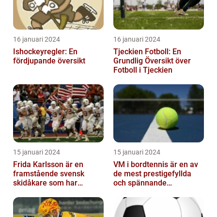
16 januari 2024
16 januari 2024
Ishockeyregler: En
Tjeckien Fotboll: En
fördjupande översikt
Grundlig Översikt över
Fotboll i Tjeckien
15 januari 2024
15 januari 2024
Frida Karlsson är en
VM i bordtennis är en av
framstående svensk
de mest prestigefyllda
skidåkare som har
och spännande
imponerat på världen
händelserna inom
med sin talang och pr...
sporten varje år