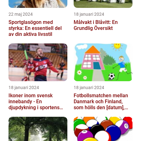
22 maj 2024
18 januari 2024
Sportglasögon med
Målvakt i Blåvitt: En
styrka: En essentiell del
Grundlig Översikt
av din aktiva livsstil
18 januari 2024
18 januari 2024
Ikoner inom svensk
Fotbollsmatchen mellan
innebandy - En
Danmark och Finland,
djupdykning i sportens
som hölls den [datum],
mest framstående
avbröts tragiskt efter en
profiler
allvarl...