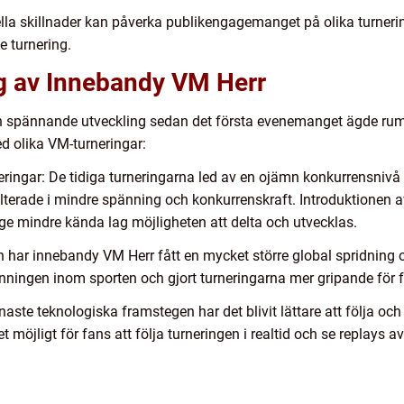
la skillnader kan påverka publikengagemanget på olika turneringa
e turnering.
g av Innebandy VM Herr
 spännande utveckling sedan det första evenemanget ägde rum 
 olika VM-turneringar:
eringar: De tidiga turneringarna led av en ojämn konkurrensnivå
erade i mindre spänning och konkurrenskraft. Introduktionen av k
t ge mindre kända lag möjligheten att delta och utvecklas.
har innebandy VM Herr fått en mycket större global spridning och
ningen inom sporten och gjort turneringarna mer gripande för f
ste teknologiska framstegen har det blivit lättare att följa oc
t möjligt för fans att följa turneringen i realtid och se replays