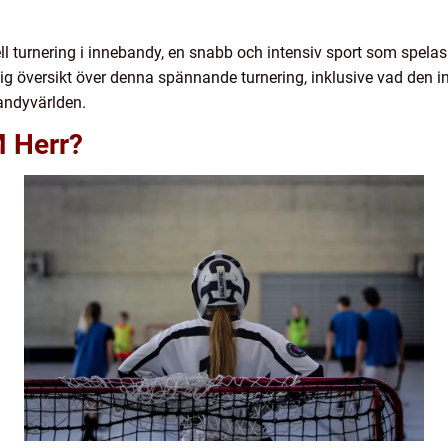
ll turnering i innebandy, en snabb och intensiv sport som spela
lig översikt över denna spännande turnering, inklusive vad den in
andyvärlden.
M Herr?