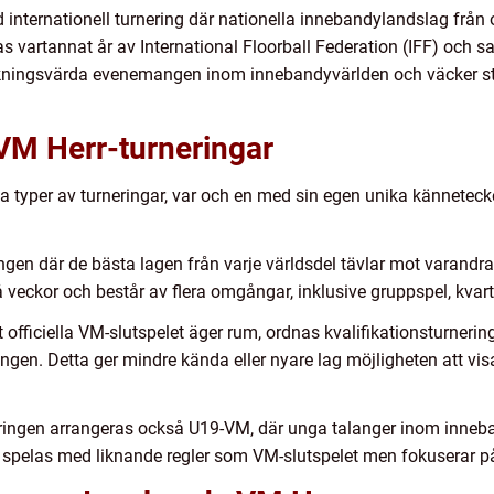
 internationell turnering där nationella innebandylandslag från o
s vartannat år av International Floorball Federation (IFF) och s
rkningsvärda evenemangen inom innebandyvärlden och väcker st
VM Herr-turneringar
ka typer av turneringar, var och en med sin egen unika känneteck
ngen där de bästa lagen från varje världsdel tävlar mot varandra
 veckor och består av flera omgångar, inklusive gruppspel, kvarts
t officiella VM-slutspelet äger rum, ordnas kvalifikationsturnering
ingen. Detta ger mindre kända eller nyare lag möjligheten att visa 
ingen arrangeras också U19-VM, där unga talanger inom inneba
ar spelas med liknande regler som VM-slutspelet men fokuserar på