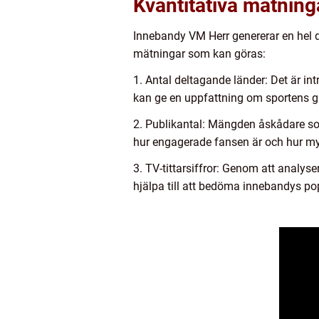
Kvantitativa mätnin
Innebandy VM Herr genererar en hel de
mätningar som kan göras:
1. Antal deltagande länder: Det är in
kan ge en uppfattning om sportens gl
2. Publikantal: Mängden åskådare so
hur engagerade fansen är och hur myc
3. TV-tittarsiffror: Genom att analys
hjälpa till att bedöma innebandys po