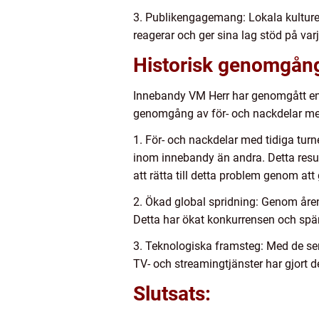
3. Publikengagemang: Lokala kulturel
reagerar och ger sina lag stöd på varj
Historisk genomgån
Innebandy VM Herr har genomgått en
genomgång av för- och nackdelar med
1. För- och nackdelar med tidiga turn
inom innebandy än andra. Detta result
att rätta till detta problem genom at
2. Ökad global spridning: Genom åren 
Detta har ökat konkurrensen och spän
3. Teknologiska framsteg: Med de sena
TV- och streamingtjänster har gjort de
Slutsats: