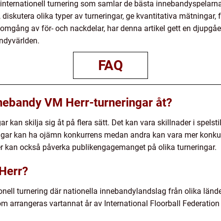
nternationell turnering som samlar de bästa innebandyspelarna
 diskutera olika typer av turneringar, ge kvantitativa mätningar,
nomgång av för- och nackdelar, har denna artikel gett en djupg
ndyvärlden.
FAQ
Innebandy VM Herr-turneringar åt?
 kan skilja sig åt på flera sätt. Det kan vara skillnader i spelst
ngar kan ha ojämn konkurrens medan andra kan vara mer konku
der kan också påverka publikengagemanget på olika turneringar.
Herr?
nell turnering där nationella innebandylandslag från olika lände
om arrangeras vartannat år av International Floorball Federation 