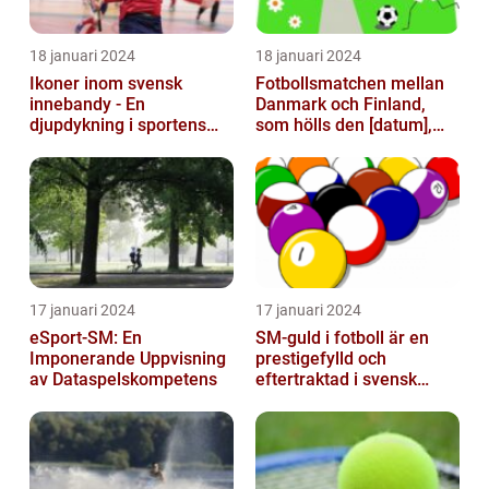
18 januari 2024
18 januari 2024
Ikoner inom svensk
Fotbollsmatchen mellan
innebandy - En
Danmark och Finland,
djupdykning i sportens
som hölls den [datum],
mest framstående
avbröts tragiskt efter en
profiler
allvarl...
17 januari 2024
17 januari 2024
eSport-SM: En
SM-guld i fotboll är en
Imponerande Uppvisning
prestigefylld och
av Dataspelskompetens
eftertraktad i svensk
fotboll