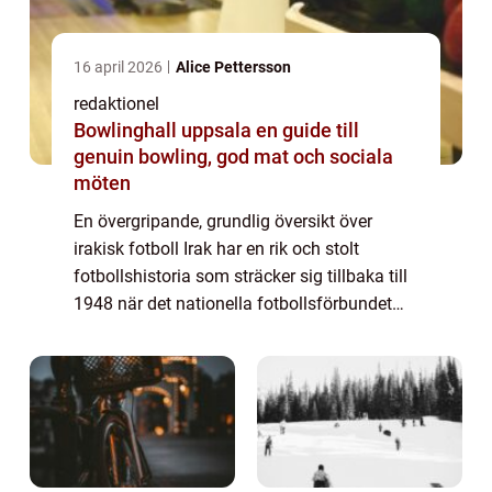
16 april 2026
Alice Pettersson
redaktionel
Bowlinghall uppsala en guide till
genuin bowling, god mat och sociala
möten
En övergripande, grundlig översikt över
irakisk fotboll Irak har en rik och stolt
fotbollshistoria som sträcker sig tillbaka till
1948 när det nationella fotbollsförbundet
bildades. Sedan dess har fotbollen i Irak
vuxit och blivit en viktig del av la...