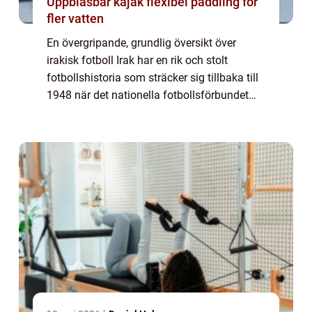
Uppblåsbar kajak flexibel paddling för
fler vatten
En övergripande, grundlig översikt över
irakisk fotboll Irak har en rik och stolt
fotbollshistoria som sträcker sig tillbaka till
1948 när det nationella fotbollsförbundet
bildades. Sedan dess har fotbollen i Irak
vuxit och blivit en viktig del av la...