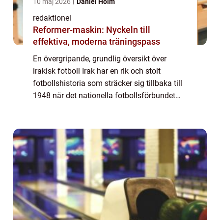
10 maj 2026
Daniel Holm
redaktionel
Reformer-maskin: Nyckeln till
effektiva, moderna träningspass
En övergripande, grundlig översikt över
irakisk fotboll Irak har en rik och stolt
fotbollshistoria som sträcker sig tillbaka till
1948 när det nationella fotbollsförbundet
bildades. Sedan dess har fotbollen i Irak
vuxit och blivit en viktig del av la...