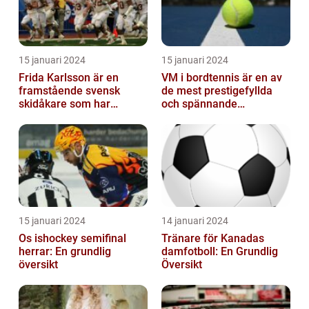
15 januari 2024
15 januari 2024
Frida Karlsson är en
VM i bordtennis är en av
framstående svensk
de mest prestigefyllda
skidåkare som har
och spännande
imponerat på världen
händelserna inom
med sin talang och pr...
sporten varje år
15 januari 2024
14 januari 2024
Os ishockey semifinal
Tränare för Kanadas
herrar: En grundlig
damfotboll: En Grundlig
översikt
Översikt