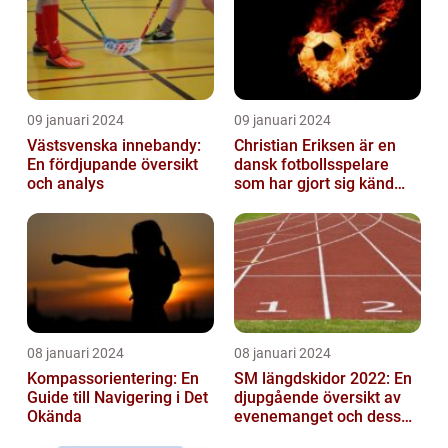
09 januari 2024
09 januari 2024
Västsvenska innebandy:
Christian Eriksen är en
En fördjupande översikt
dansk fotbollsspelare
och analys
som har gjort sig känd
som en av de bästa
mittfältarna...
08 januari 2024
08 januari 2024
Kompassorientering: En
SM längdskidor 2022: En
Guide till Navigering i Det
djupgående översikt av
Okända
evenemanget och dess
betydelse för