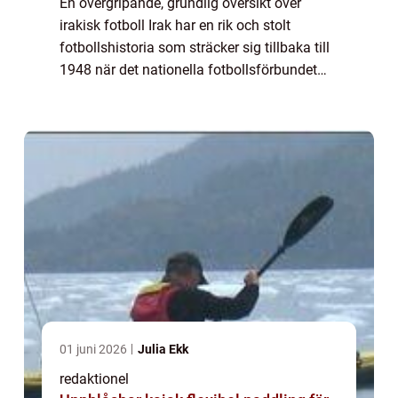
En övergripande, grundlig översikt över
irakisk fotboll Irak har en rik och stolt
fotbollshistoria som sträcker sig tillbaka till
1948 när det nationella fotbollsförbundet
bildades. Sedan dess har fotbollen i Irak
vuxit och blivit en viktig del av la...
01 juni 2026
Julia Ekk
redaktionel