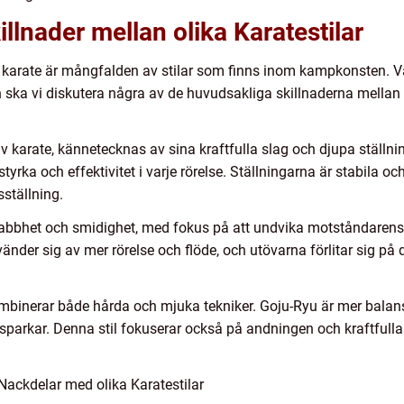
llnader mellan olika Karatestilar
karate är mångfalden av stilar som finns inom kampkonsten. Varj
ion ska vi diskutera några av de huvudsakliga skillnaderna mellan
 karate, kännetecknas av sina kraftfulla slag och djupa ställni
rka och effektivitet i varje rörelse. Ställningarna är stabila och 
ställning.
nabbhet och smidighet, med fokus på att undvika motståndaren
nder sig av mer rörelse och flöde, och utövarna förlitar sig på d
 kombinerar både hårda och mjuka tekniker. Goju-Ryu är mer bala
h sparkar. Denna stil fokuserar också på andningen och kraftfulla
Nackdelar med olika Karatestilar