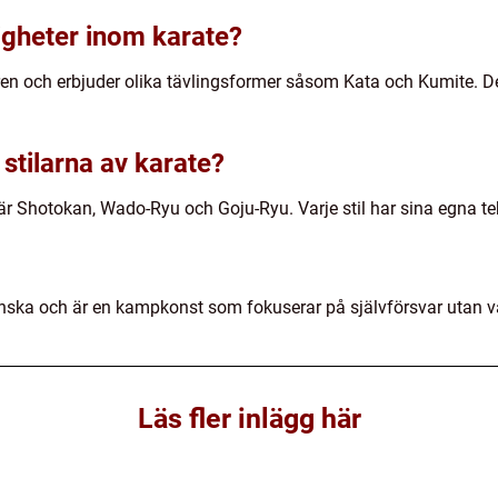
igheter inom karate?
ren och erbjuder olika tävlingsformer såsom Kata och Kumite. Det
stilarna av karate?
är Shotokan, Wado-Ryu och Goju-Ryu. Varje stil har sina egna tek
nska och är en kampkonst som fokuserar på självförsvar utan va
Läs fler inlägg här