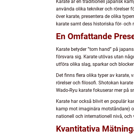
Karate är en traditionell japansk kam
använda olika tekniker och rörelser fö
över karate, presentera de olika typer
karate samt dess historiska för- och 
En Omfattande Prese
Karate betyder ”tom hand” på japansk
försvara sig. Karate utövas utan någo
utföra olika slag, sparkar och blocker
Det finns flera olika typer av karate,
rörelser och filosofi. Shotokan karat
Wado-Ryu karate fokuserar mer på sn
Karate har också blivit en populär k
kamp mot imaginära motståndare) och
nationell och internationell nivå, och 
Kvantitativa Mätnin