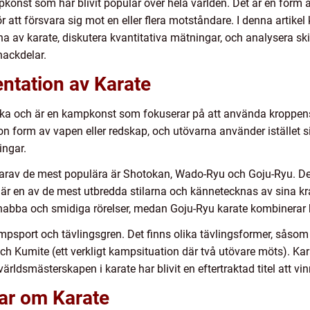
pkonst som har blivit populär över hela världen. Det är en form 
r att försvara sig mot en eller flera motståndare. I denna artikel
na av karate, diskutera kvantitativa mätningar, och analysera ski
nackdelar.
ntation av Karate
a och är en kampkonst som fokuserar på att använda kroppens na
n form av vapen eller redskap, och utövarna använder istället si
ingar.
 varav de mest populära är Shotokan, Wado-Ryu och Goju-Ryu. Dessa 
e är en av de mest utbredda stilarna och kännetecknas av sina kra
abba och smidiga rörelser, medan Goju-Ryu karate kombinerar 
ampsport och tävlingsgren. Det finns olika tävlingsformer, såso
 Kumite (ett verkligt kampsituation där två utövare möts). Ka
världsmästerskapen i karate har blivit en eftertraktad titel att vi
gar om Karate