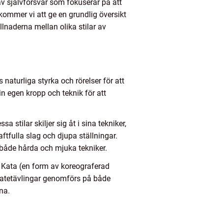
av självförsvar som fokuserar på att
 kommer vi att ge en grundlig översikt
llnaderna mellan olika stilar av
turliga styrka och rörelser för att
n egen kropp och teknik för att
stilar skiljer sig åt i sina tekniker,
ftfulla slag och djupa ställningar.
både hårda och mjuka tekniker.
m Kata (en form av koreograferad
ratetävlingar genomförs på både
nna.