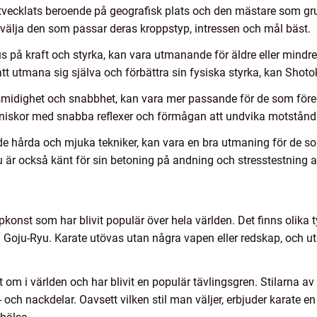
 utvecklats beroende på geografisk plats och den mästare som grun
välja den som passar deras kroppstyp, intressen och mål bäst.
s på kraft och styrka, kan vara utmanande för äldre eller mindre
att utmana sig själva och förbättra sin fysiska styrka, kan Shot
midighet och snabbhet, kan vara mer passande för de som föred
iskor med snabba reflexer och förmågan att undvika motstånda
 hårda och mjuka tekniker, kan vara en bra utmaning för de som
u är också känt för sin betoning på andning och stresstestning 
pkonst som har blivit populär över hela världen. Det finns olika 
oju-Ryu. Karate utövas utan några vapen eller redskap, och ut
m i världen och har blivit en populär tävlingsgren. Stilarna av kar
r- och nackdelar. Oavsett vilken stil man väljer, erbjuder karate en