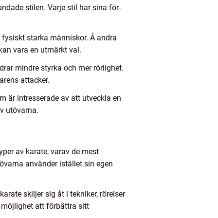
dade stilen. Varje stil har sina för-
 fysiskt starka människor. Å andra
okan vara en utmärkt val.
rar mindre styrka och mer rörlighet.
rens attacker.
 är intresserade av att utveckla en
av utövarna.
typer av karate, varav de mest
övarna använder istället sin egen
ate skiljer sig åt i tekniker, rörelser
 möjlighet att förbättra sitt