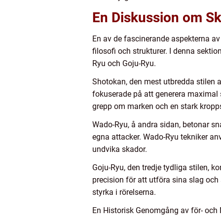
En Diskussion om Ski
En av de fascinerande aspekterna av 
filosofi och strukturer. I denna sekt
Ryu och Goju-Ryu.
Shotokan, den mest utbredda stilen av
fokuserade på att generera maximal sty
grepp om marken och en stark kropps
Wado-Ryu, å andra sidan, betonar s
egna attacker. Wado-Ryu tekniker anvä
undvika skador.
Goju-Ryu, den tredje tydliga stilen,
precision för att utföra sina slag oc
styrka i rörelserna.
En Historisk Genomgång av för- och 