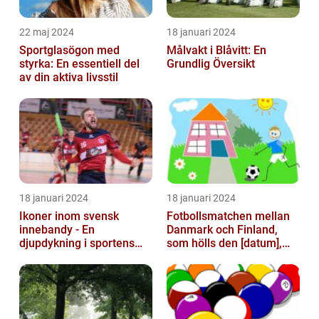
22 maj 2024
18 januari 2024
Sportglasögon med
Målvakt i Blåvitt: En
styrka: En essentiell del
Grundlig Översikt
av din aktiva livsstil
18 januari 2024
18 januari 2024
Ikoner inom svensk
Fotbollsmatchen mellan
innebandy - En
Danmark och Finland,
djupdykning i sportens
som hölls den [datum],
mest framstående
avbröts tragiskt efter en
profiler
allvarl...