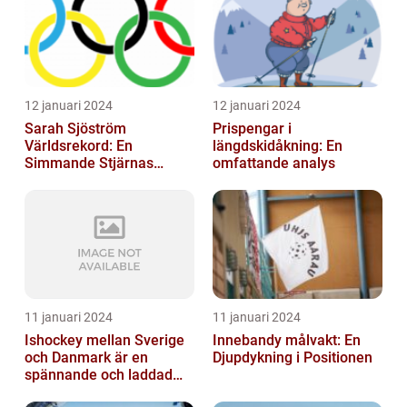
12 januari 2024
12 januari 2024
Sarah Sjöström
Prispengar i
Världsrekord: En
längdskidåkning: En
Simmande Stjärnas
omfattande analys
Triumf
11 januari 2024
11 januari 2024
Ishockey mellan Sverige
Innebandy målvakt: En
och Danmark är en
Djupdykning i Positionen
spännande och laddad
idrott som har en lång