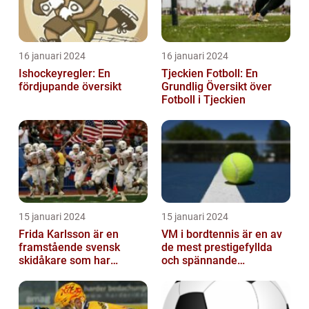
16 januari 2024
16 januari 2024
Ishockeyregler: En
Tjeckien Fotboll: En
fördjupande översikt
Grundlig Översikt över
Fotboll i Tjeckien
15 januari 2024
15 januari 2024
Frida Karlsson är en
VM i bordtennis är en av
framstående svensk
de mest prestigefyllda
skidåkare som har
och spännande
imponerat på världen
händelserna inom
med sin talang och pr...
sporten varje år