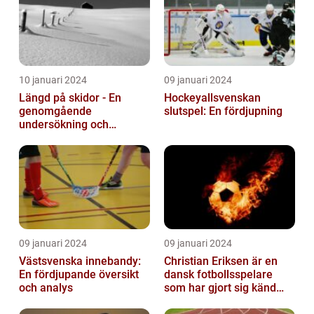
10 januari 2024
09 januari 2024
Längd på skidor - En
Hockeyallsvenskan
genomgående
slutspel: En fördjupning
undersökning och
historisk genomgång
09 januari 2024
09 januari 2024
Västsvenska innebandy:
Christian Eriksen är en
En fördjupande översikt
dansk fotbollsspelare
och analys
som har gjort sig känd
som en av de bästa