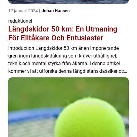
17 januari 2024
Johan Hansen
redaktionel
Längdskidor 50 km: En Utmaning
För Elitåkare Och Entusiaster
Introduction Längdskidor 50 km är en imponerande
gren inom längdskidåkning som kräver uthållighet,
teknik och mental styrka från åkarna. I denna artikel
kommer vi att utforska denna långdistansklassiker och
ta en närmare titt på vad den innebär, vilk...