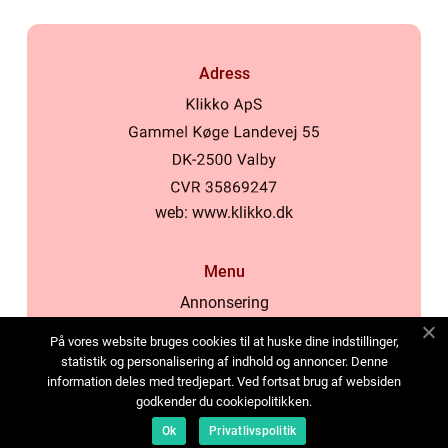
Adress
web:
www.klikko.dk
Menu
Annonsering
Om oss
På vores website bruges cookies til at huske dine indstillinger,
Cookies
statistik og personalisering af indhold og annoncer. Denne
information deles med tredjepart. Ved fortsat brug af websiden
Kontakta oss
godkender du cookiepolitikken.
Sitemap
Ok
Privatlivspolitik