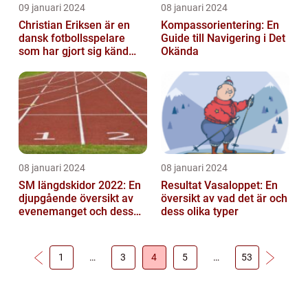
09 januari 2024
08 januari 2024
Christian Eriksen är en
Kompassorientering: En
dansk fotbollsspelare
Guide till Navigering i Det
som har gjort sig känd
Okända
som en av de bästa
mittfältarna...
08 januari 2024
08 januari 2024
SM längdskidor 2022: En
Resultat Vasaloppet: En
djupgående översikt av
översikt av vad det är och
evenemanget och dess
dess olika typer
betydelse för
längdskidåkning...
1
…
3
4
5
…
53