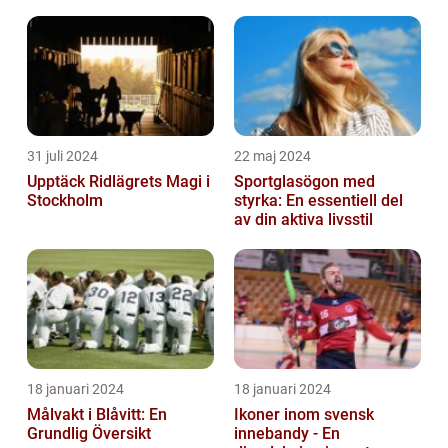
för Fotbollsälskare
31 juli 2024
22 maj 2024
Upptäck Ridlägrets Magi i
Sportglasögon med
Stockholm
styrka: En essentiell del
av din aktiva livsstil
18 januari 2024
18 januari 2024
Målvakt i Blåvitt: En
Ikoner inom svensk
Grundlig Översikt
innebandy - En