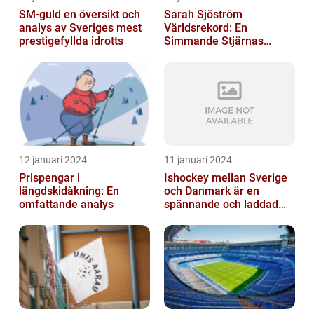
SM-guld en översikt och
Sarah Sjöström
analys av Sveriges mest
Världsrekord: En
prestigefyllda idrotts
Simmande Stjärnas
Triumf
12 januari 2024
11 januari 2024
Prispengar i
Ishockey mellan Sverige
längdskidåkning: En
och Danmark är en
omfattande analys
spännande och laddad
idrott som har en lång
historia