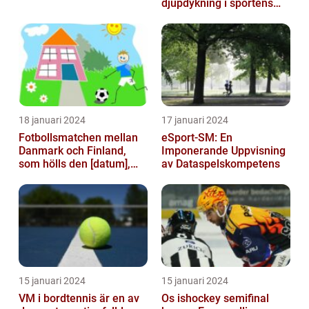
djupdykning i sportens
mest framstående
profiler
18 januari 2024
17 januari 2024
Fotbollsmatchen mellan
eSport-SM: En
Danmark och Finland,
Imponerande Uppvisning
som hölls den [datum],
av Dataspelskompetens
avbröts tragiskt efter en
allvarl...
15 januari 2024
15 januari 2024
VM i bordtennis är en av
Os ishockey semifinal