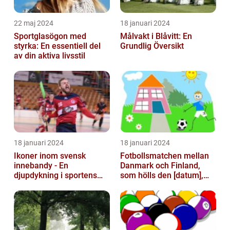
22 maj 2024
18 januari 2024
Sportglasögon med
Målvakt i Blåvitt: En
styrka: En essentiell del
Grundlig Översikt
av din aktiva livsstil
18 januari 2024
18 januari 2024
Ikoner inom svensk
Fotbollsmatchen mellan
innebandy - En
Danmark och Finland,
djupdykning i sportens
som hölls den [datum],
mest framstående
avbröts tragiskt efter en
profiler
allvarl...