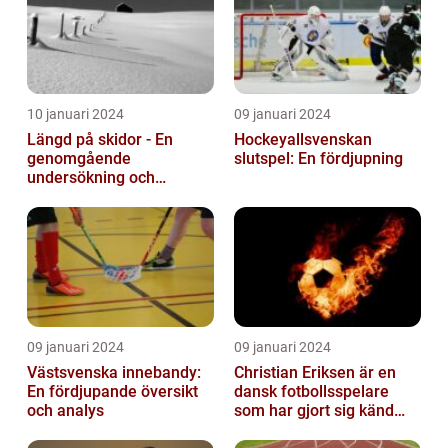
10 januari 2024
09 januari 2024
Längd på skidor - En
Hockeyallsvenskan
genomgående
slutspel: En fördjupning
undersökning och
historisk genomgång
09 januari 2024
09 januari 2024
Västsvenska innebandy:
Christian Eriksen är en
En fördjupande översikt
dansk fotbollsspelare
och analys
som har gjort sig känd
som en av de bästa