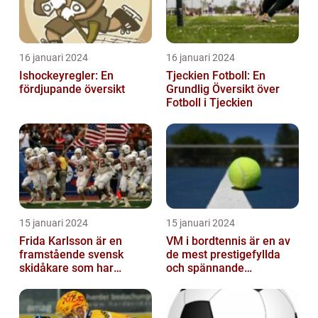
16 januari 2024
16 januari 2024
Ishockeyregler: En
Tjeckien Fotboll: En
fördjupande översikt
Grundlig Översikt över
Fotboll i Tjeckien
15 januari 2024
15 januari 2024
Frida Karlsson är en
VM i bordtennis är en av
framstående svensk
de mest prestigefyllda
skidåkare som har
och spännande
imponerat på världen
händelserna inom
med sin talang och pr...
sporten varje år