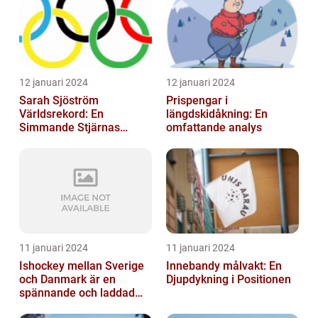
12 januari 2024
12 januari 2024
Sarah Sjöström
Prispengar i
Världsrekord: En
längdskidåkning: En
Simmande Stjärnas
omfattande analys
Triumf
11 januari 2024
11 januari 2024
Ishockey mellan Sverige
Innebandy målvakt: En
och Danmark är en
Djupdykning i Positionen
spännande och laddad
idrott som har en lång