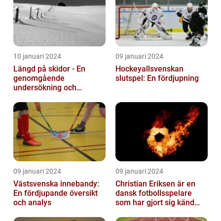
10 januari 2024
09 januari 2024
Längd på skidor - En
Hockeyallsvenskan
genomgående
slutspel: En fördjupning
undersökning och
historisk genomgång
09 januari 2024
09 januari 2024
Västsvenska innebandy:
Christian Eriksen är en
En fördjupande översikt
dansk fotbollsspelare
och analys
som har gjort sig känd
som en av de bästa