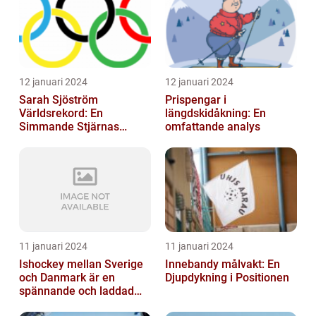
12 januari 2024
12 januari 2024
Sarah Sjöström
Prispengar i
Världsrekord: En
längdskidåkning: En
Simmande Stjärnas
omfattande analys
Triumf
11 januari 2024
11 januari 2024
Ishockey mellan Sverige
Innebandy målvakt: En
och Danmark är en
Djupdykning i Positionen
spännande och laddad
idrott som har en lång