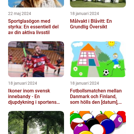
22 maj 2024
18 januari 2024
Sportglasögon med
Målvakt i Blåvitt: En
styrka: En essentiell del
Grundlig Översikt
av din aktiva livsstil
18 januari 2024
18 januari 2024
Ikoner inom svensk
Fotbollsmatchen mellan
innebandy - En
Danmark och Finland,
djupdykning i sportens
som hölls den [datum],
mest framstående
avbröts tragiskt efter en
profiler
allvarl...