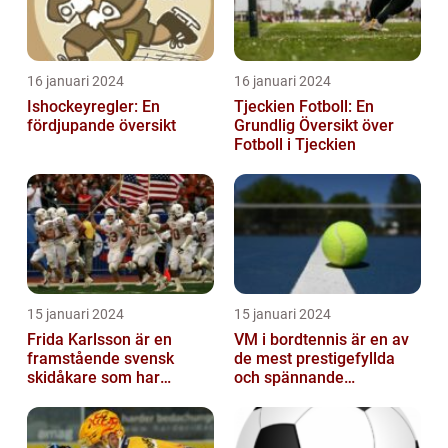
16 januari 2024
16 januari 2024
Ishockeyregler: En
Tjeckien Fotboll: En
fördjupande översikt
Grundlig Översikt över
Fotboll i Tjeckien
15 januari 2024
15 januari 2024
Frida Karlsson är en
VM i bordtennis är en av
framstående svensk
de mest prestigefyllda
skidåkare som har
och spännande
imponerat på världen
händelserna inom
med sin talang och pr...
sporten varje år