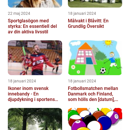
22 maj 2024
18 januari 2024
Sportglasögon med
Målvakt i Blåvitt: En
styrka: En essentiell del
Grundlig Översikt
av din aktiva livsstil
18 januari 2024
18 januari 2024
Ikoner inom svensk
Fotbollsmatchen mellan
innebandy - En
Danmark och Finland,
djupdykning i sportens
som hölls den [datum],
mest framstående
avbröts tragiskt efter en
profiler
allvarl...