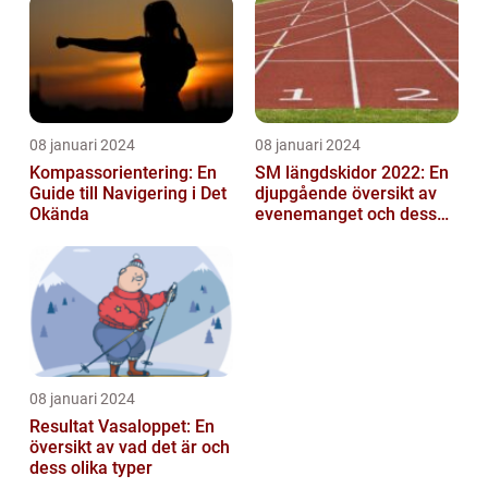
mittfältarna...
08 januari 2024
08 januari 2024
Kompassorientering: En
SM längdskidor 2022: En
Guide till Navigering i Det
djupgående översikt av
Okända
evenemanget och dess
betydelse för
längdskidåkning...
08 januari 2024
Resultat Vasaloppet: En
översikt av vad det är och
dess olika typer