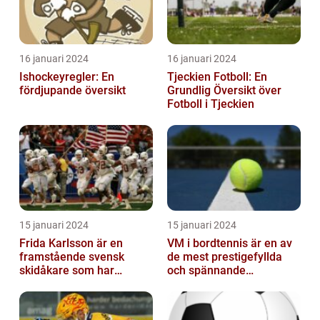
16 januari 2024
16 januari 2024
Ishockeyregler: En
Tjeckien Fotboll: En
fördjupande översikt
Grundlig Översikt över
Fotboll i Tjeckien
15 januari 2024
15 januari 2024
Frida Karlsson är en
VM i bordtennis är en av
framstående svensk
de mest prestigefyllda
skidåkare som har
och spännande
imponerat på världen
händelserna inom
med sin talang och pr...
sporten varje år