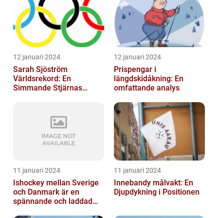
12 januari 2024
12 januari 2024
Sarah Sjöström
Prispengar i
Världsrekord: En
längdskidåkning: En
Simmande Stjärnas
omfattande analys
Triumf
11 januari 2024
11 januari 2024
Ishockey mellan Sverige
Innebandy målvakt: En
och Danmark är en
Djupdykning i Positionen
spännande och laddad
idrott som har en lång