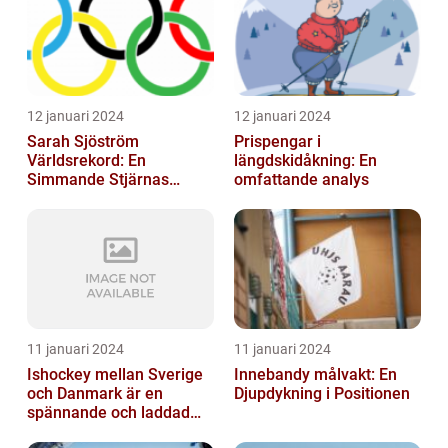
12 januari 2024
12 januari 2024
Sarah Sjöström
Prispengar i
Världsrekord: En
längdskidåkning: En
Simmande Stjärnas
omfattande analys
Triumf
11 januari 2024
11 januari 2024
Ishockey mellan Sverige
Innebandy målvakt: En
och Danmark är en
Djupdykning i Positionen
spännande och laddad
idrott som har en lång