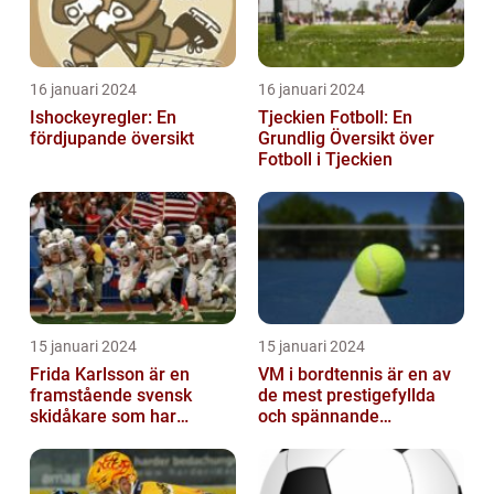
16 januari 2024
16 januari 2024
Ishockeyregler: En
Tjeckien Fotboll: En
fördjupande översikt
Grundlig Översikt över
Fotboll i Tjeckien
15 januari 2024
15 januari 2024
Frida Karlsson är en
VM i bordtennis är en av
framstående svensk
de mest prestigefyllda
skidåkare som har
och spännande
imponerat på världen
händelserna inom
med sin talang och pr...
sporten varje år