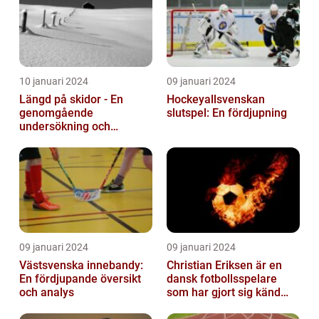
10 januari 2024
09 januari 2024
Längd på skidor - En
Hockeyallsvenskan
genomgående
slutspel: En fördjupning
undersökning och
historisk genomgång
09 januari 2024
09 januari 2024
Västsvenska innebandy:
Christian Eriksen är en
En fördjupande översikt
dansk fotbollsspelare
och analys
som har gjort sig känd
som en av de bästa