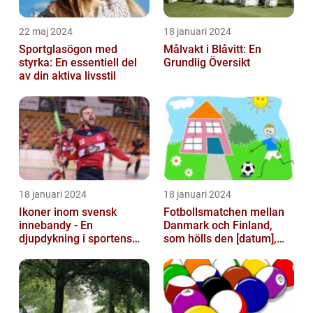
22 maj 2024
18 januari 2024
Sportglasögon med
Målvakt i Blåvitt: En
styrka: En essentiell del
Grundlig Översikt
av din aktiva livsstil
18 januari 2024
18 januari 2024
Ikoner inom svensk
Fotbollsmatchen mellan
innebandy - En
Danmark och Finland,
djupdykning i sportens
som hölls den [datum],
mest framstående
avbröts tragiskt efter en
profiler
allvarl...