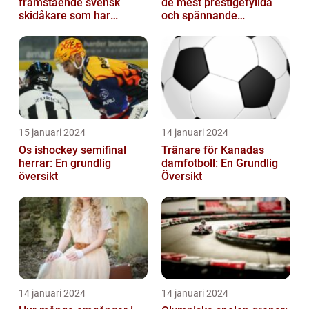
framstående svensk
de mest prestigefyllda
skidåkare som har
och spännande
imponerat på världen
händelserna inom
med sin talang och pr...
sporten varje år
15 januari 2024
14 januari 2024
Os ishockey semifinal
Tränare för Kanadas
herrar: En grundlig
damfotboll: En Grundlig
översikt
Översikt
14 januari 2024
14 januari 2024