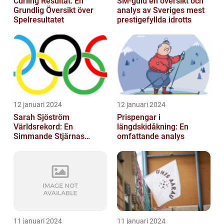
Curling Resultat: En
SM-guld en översikt och
Grundlig Översikt över
analys av Sveriges mest
Spelresultatet
prestigefyllda idrotts
12 januari 2024
12 januari 2024
Sarah Sjöström
Prispengar i
Världsrekord: En
längdskidåkning: En
Simmande Stjärnas
omfattande analys
Triumf
11 januari 2024
11 januari 2024