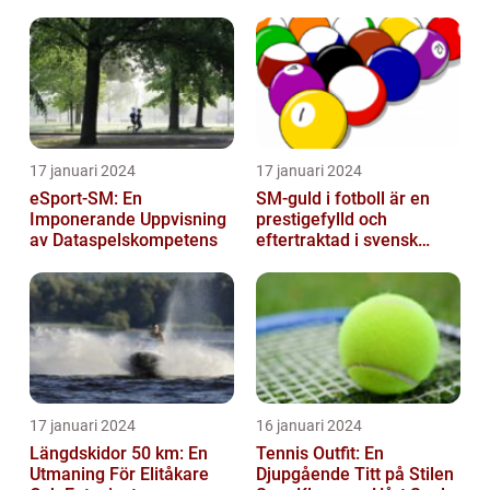
mest framstående
avbröts tragiskt efter en
profiler
allvarl...
17 januari 2024
17 januari 2024
eSport-SM: En
SM-guld i fotboll är en
Imponerande Uppvisning
prestigefylld och
av Dataspelskompetens
eftertraktad i svensk
fotboll
17 januari 2024
16 januari 2024
Längdskidor 50 km: En
Tennis Outfit: En
Utmaning För Elitåkare
Djupgående Titt på Stilen