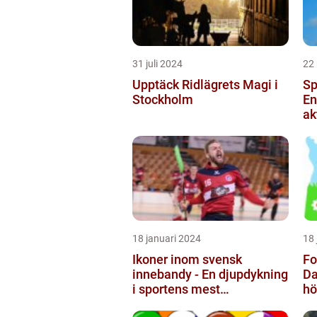
31 juli 2024
22
Upptäck Ridlägrets Magi i
Sp
Stockholm
En
ak
18 januari 2024
18 
Ikoner inom svensk
Fo
innebandy - En djupdykning
Da
i sportens mest
hö
framstående profiler
tr