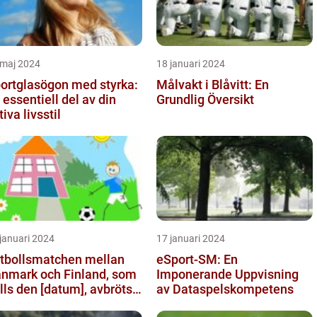
 maj 2024
18 januari 2024
ortglasögon med styrka:
Målvakt i Blåvitt: En
 essentiell del av din
Grundlig Översikt
tiva livsstil
januari 2024
17 januari 2024
tbollsmatchen mellan
eSport-SM: En
nmark och Finland, som
Imponerande Uppvisning
lls den [datum], avbröts
av Dataspelskompetens
agiskt efter en allvarl...