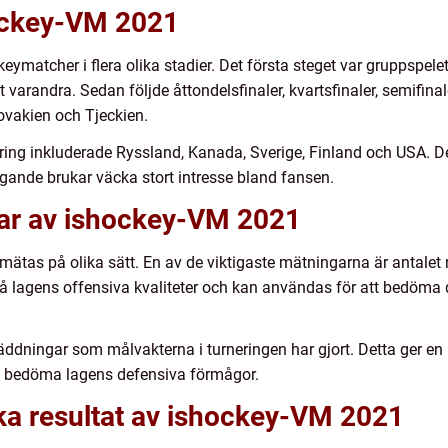
hockey-VM 2021
matcher i flera olika stadier. Det första steget var gruppspele
 varandra. Sedan följde åttondelsfinaler, kvartsfinaler, semifina
ovakien och Tjeckien.
ering inkluderade Ryssland, Kanada, Sverige, Finland och USA. D
agande brukar väcka stort intresse bland fansen.
gar av ishockey-VM 2021
ätas på olika sätt. En av de viktigaste mätningarna är antalet
 på lagens offensiva kvaliteter och kan användas för att bedöm
ddningar som målvakterna i turneringen har gjort. Detta ger en i
t bedöma lagens defensiva förmågor.
ika resultat av ishockey-VM 2021