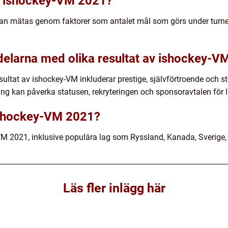
av ishockey-VM 2021?
an mätas genom faktorer som antalet mål som görs under turne
kdelarna med olika resultat av ishockey-V
ultat av ishockey-VM inkluderar prestige, självförtroende och st
ing kan påverka statusen, rekryteringen och sponsoravtalen för l
 ishockey-VM 2021?
y-VM 2021, inklusive populära lag som Ryssland, Kanada, Sverige
Läs fler inlägg här