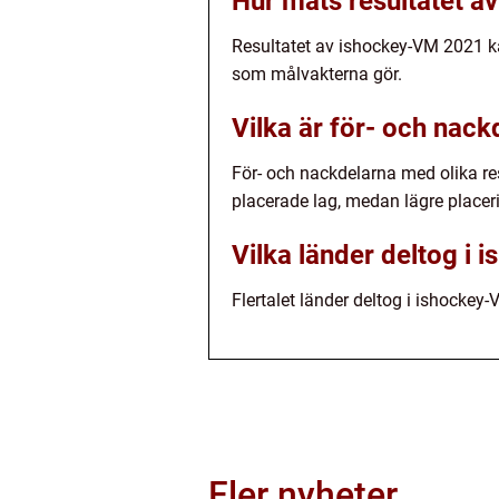
Hur måts resultatet 
Resultatet av ishockey-VM 2021 k
som målvakterna gör.
Vilka är för- och nac
För- och nackdelarna med olika res
placerade lag, medan lägre placer
Vilka länder deltog i
Flertalet länder deltog i ishocke
Fler nyheter