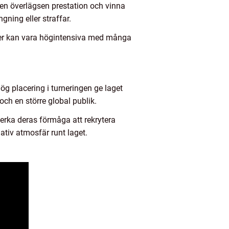
 en överlägsen prestation och vinna
ning eller straffar.
cher kan vara högintensiva med många
ög placering i turneringen ge laget
ch en större global publik.
verka deras förmåga att rekrytera
tiv atmosfär runt laget.