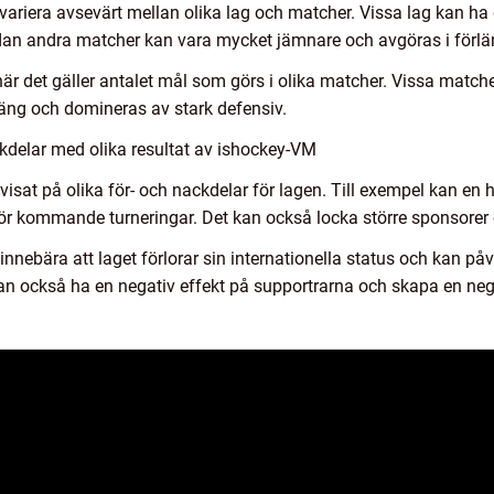
ariera avsevärt mellan olika lag och matcher. Vissa lag kan ha
n andra matcher kan vara mycket jämnare och avgöras i förläng
när det gäller antalet mål som görs i olika matcher. Vissa mat
äng och domineras av stark defensiv.
kdelar med olika resultat av ishockey-VM
visat på olika för- och nackdelar för lagen. Till exempel kan en h
för kommande turneringar. Det kan också locka större sponsorer o
innebära att laget förlorar sin internationella status och kan på
an också ha en negativ effekt på supportrarna och skapa en nega