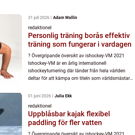
31 juli 2026
Adam Wallin
redaktionel
Personlig träning borås effektiv
träning som fungerar i vardagen
? Övergripande översikt av ishockey-VM 2021
Ishockey-VM är en årlig internationell
ishockeyturnering där länder från hela världen
deltar för att kämpa om titeln som världsmästare.
År 2021 hölls detta mycket eftertraktade
evenemang i Slovakien och Tje...
01 juni 2026
Julia Ekk
redaktionel
Uppblåsbar kajak flexibel
paddling för fler vatten
? Övergripande översikt av ishockey-VM 2021