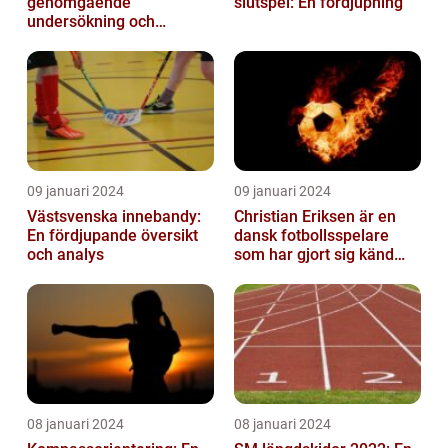
genomgående
slutspel: En fördjupning
undersökning och
historisk genomgång
09 januari 2024
09 januari 2024
Västsvenska innebandy:
Christian Eriksen är en
En fördjupande översikt
dansk fotbollsspelare
och analys
som har gjort sig känd
som en av de bästa
mittfältarna...
08 januari 2024
08 januari 2024