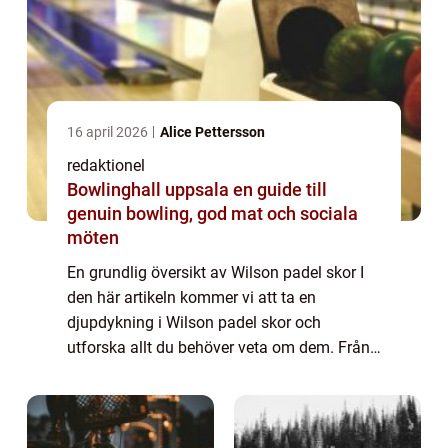
16 april 2026
Alice Pettersson
redaktionel
Bowlinghall uppsala en guide till
genuin bowling, god mat och sociala
möten
En grundlig översikt av Wilson padel skor I
den här artikeln kommer vi att ta en
djupdykning i Wilson padel skor och
utforska allt du behöver veta om dem. Från
en övergripande översikt till kvantitativa
mätningar och historisk genomgång av för-
och n...