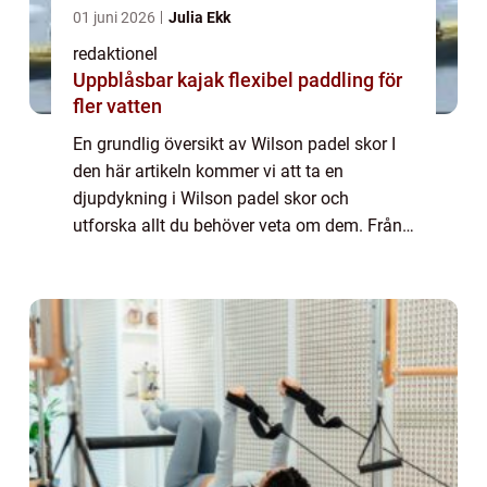
01 juni 2026
Julia Ekk
redaktionel
Uppblåsbar kajak flexibel paddling för
fler vatten
En grundlig översikt av Wilson padel skor I
den här artikeln kommer vi att ta en
djupdykning i Wilson padel skor och
utforska allt du behöver veta om dem. Från
en övergripande översikt till kvantitativa
mätningar och historisk genomgång av för-
och n...