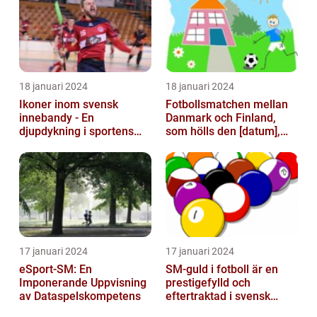
18 januari 2024
18 januari 2024
Ikoner inom svensk
Fotbollsmatchen mellan
innebandy - En
Danmark och Finland,
djupdykning i sportens
som hölls den [datum],
mest framstående
avbröts tragiskt efter en
profiler
allvarl...
17 januari 2024
17 januari 2024
eSport-SM: En
SM-guld i fotboll är en
Imponerande Uppvisning
prestigefylld och
av Dataspelskompetens
eftertraktad i svensk
fotboll