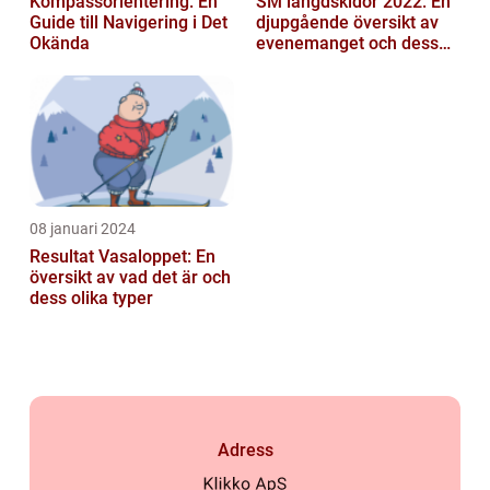
Kompassorientering: En
SM längdskidor 2022: En
Guide till Navigering i Det
djupgående översikt av
Okända
evenemanget och dess
betydelse för
längdskidåkning...
08 januari 2024
Resultat Vasaloppet: En
översikt av vad det är och
dess olika typer
Adress