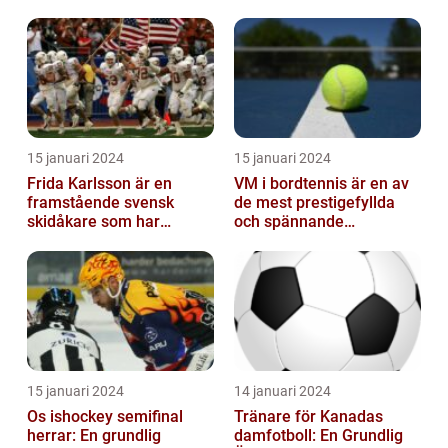
15 januari 2024
15 januari 2024
Frida Karlsson är en
VM i bordtennis är en av
framstående svensk
de mest prestigefyllda
skidåkare som har
och spännande
imponerat på världen
händelserna inom
med sin talang och pr...
sporten varje år
15 januari 2024
14 januari 2024
Os ishockey semifinal
Tränare för Kanadas
herrar: En grundlig
damfotboll: En Grundlig