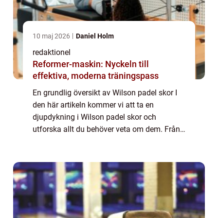
10 maj 2026
Daniel Holm
redaktionel
Reformer-maskin: Nyckeln till
effektiva, moderna träningspass
En grundlig översikt av Wilson padel skor I
den här artikeln kommer vi att ta en
djupdykning i Wilson padel skor och
utforska allt du behöver veta om dem. Från
en övergripande översikt till kvantitativa
mätningar och historisk genomgång av för-
och n...