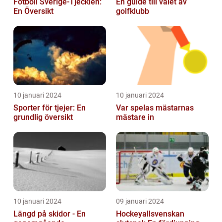
Fotboll Sverige-Tjeckien:
En guide till valet av
En Översikt
golfklubb
10 januari 2024
10 januari 2024
Sporter för tjejer: En
Var spelas mästarnas
grundlig översikt
mästare in
10 januari 2024
09 januari 2024
Längd på skidor - En
Hockeyallsvenskan