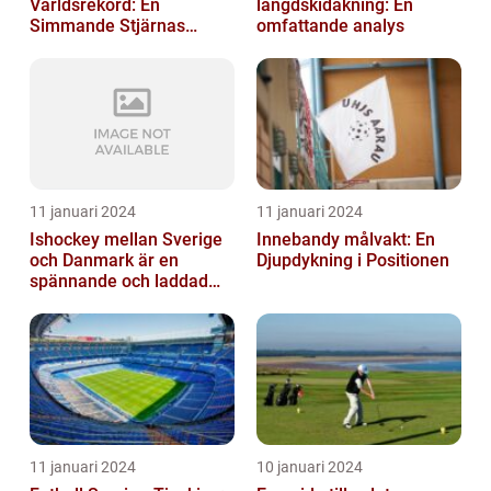
Världsrekord: En
längdskidåkning: En
Simmande Stjärnas
omfattande analys
Triumf
11 januari 2024
11 januari 2024
Ishockey mellan Sverige
Innebandy målvakt: En
och Danmark är en
Djupdykning i Positionen
spännande och laddad
idrott som har en lång
historia
11 januari 2024
10 januari 2024